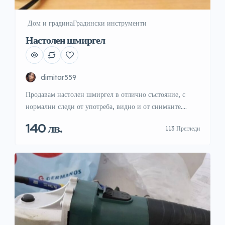
️ Дом и градина
Градински инструменти
Настолен шмиргел
dimitar559
Продавам настолен шмиргел в отлично състояние, с
нормални следи от употреба, видно и от снимките.
Работи безупречно – без излишни шумове, луфтове или
140 лв.
113 Прегледи
механични повреди. Машината е стабилна и подходяща
както за дома, така и за работилницата. Идеална е за
полиране, заточване на режещи инструменти или за
обработка на детайли след струговане. Технически
параметри: Захранващо […]