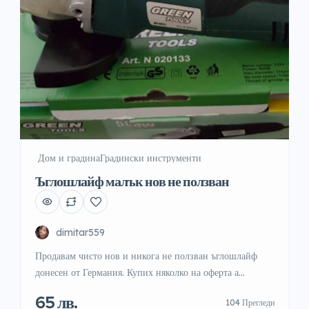
️ Дом и градина
Градински инструменти
Ъглошлайф малък нов не ползван
dimitar559
Продавам чисто нов и никога не ползван ъглошлайф
донесен от Германия. Купих няколко на оферта а
ползвам само един, така че ги разпродадох и ми остана
65 лв.
104 Прегледи
тоя. Много удобен за работа поради малките си размери