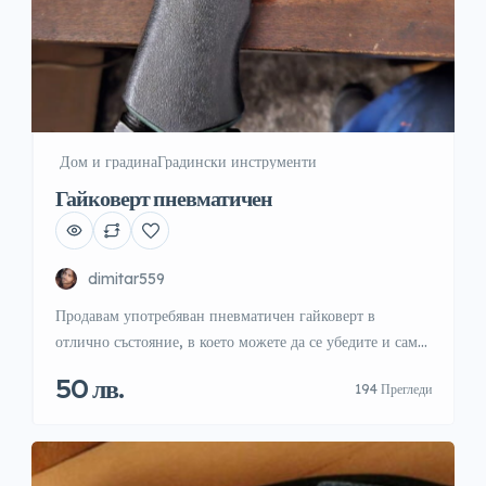
️ Дом и градина
Градински инструменти
Гайковерт пневматичен
dimitar559
Продавам употребяван пневматичен гайковерт в
отлично състояние, в което можете да се убедите и сами
от снимките по-долу. Работи перфектно, без забележки.
50 лв.
194 Прегледи
Има леки ожулвания по корпуса, които по никакъв
начин не пречат на работата му. Ползван е винаги, като
преди всяко ползване е смазван. А ето и параметрите му:
Обороти на празен ход: 7000 […]