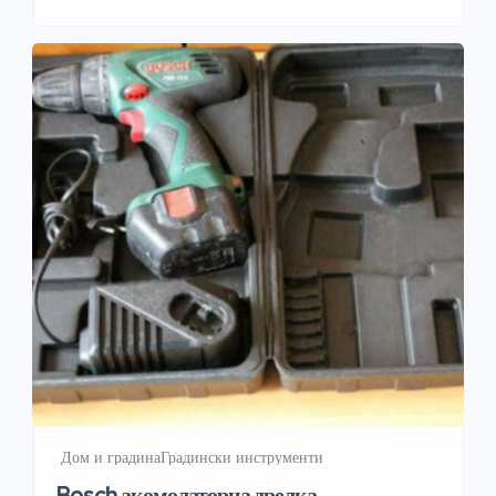
може да се ползва на малки пространства без да създава
неудобства. Разполага със ергономичен корпус с
гумирана повърхност противоплъзгаща и […]
️ Дом и градина
Градински инструменти
Bosch акомолаторна дрелка