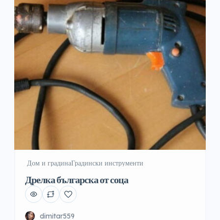
️ Дом и градина
Градински инструменти
Дрелка българска от соца
dimitar559