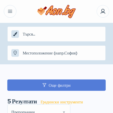
Още филтри
5
Резултати
Градински инструменти
Препоръчани