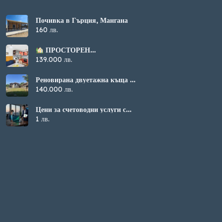
Почивка в Гърция, Мангана
160 лв.
ПРОСТОРЕН
МНОГОСТАЕН
139.000 лв.
АПАРТАМЕНТ В
САНДАНСКИ
Реновирана двуетажна къща с
просторен двор в с. Ресен
140.000 лв.
Цени за счетоводни услуги с
професионално обслужване
1 лв.