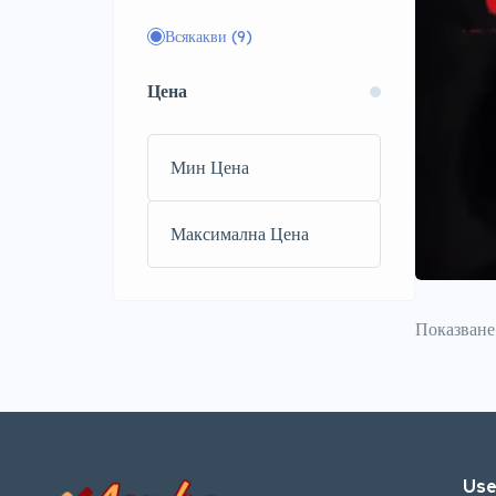
Всякакви
(9)
Цена
Показван
Use