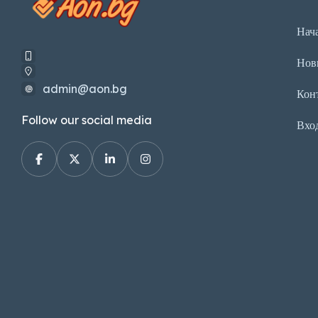
Нач
Нов
admin@aon.bg
Кон
Follow our social media
Вхо