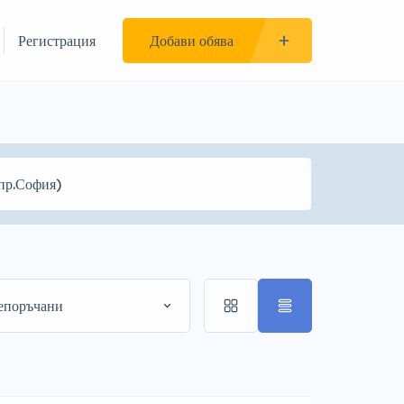
Регистрация
Добави обява
епоръчани