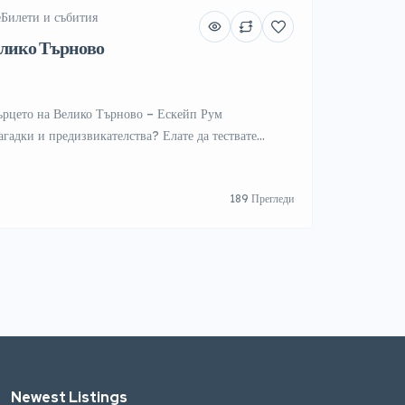
е
Билети и събития
лико Търново
ърцето на Велико Търново – Ескейп Рум
агадки и предизвикателства? Елате да тествате
в Ескейп Рум “Царството” – перфектното място за
или колеги!
Локация: Велико Търново, ул.
189 Прегледи
Времетраене: 60 минути забавление и мистерия
т […]
Newest Listings​