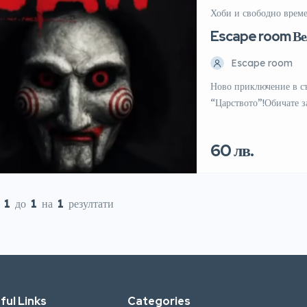
Хоби и свободно врем
Escape room Ве
Escape room
Ново приключение в с
“Царството”!Обичате з
логиката и отбора си 
приятели, семейства 
60 лв.
„Симеон Велики 10 В
Ниво на трудност: о
е
1
до
1
на
1
резултати
ful Links
Categories