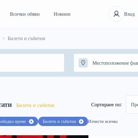
Всички обяви
Новини
Вход
Билети и събития
тати
Сортиране по:
Пр
Билети и събития
вободно време
Билети и събития
Изчисти всичко