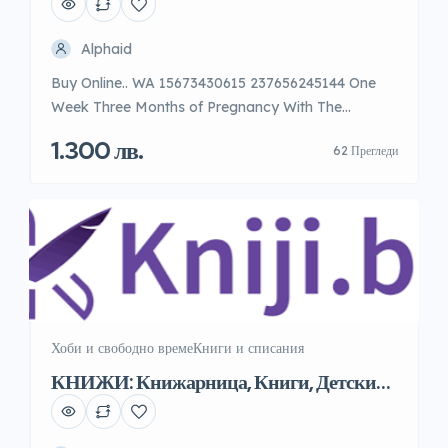
Alphaid
Buy Online.. WA 15673430615 237656245144 One
Week Three Months of Pregnancy With The
Complete Mifepristone And Misoprostol Tablet .
1.300 лв.
62 Прегледи
Citotec 200Mcg In Singapore, Cytotec price in
Poprad Singapore, Buy 200Mg Mifepristone Pill In
tampines, jurong and victoria, Buy Misoprostol
Pills In Singapore, By Cytotec Abortion Pills In
Singapore,. Buy […]
Хоби и свободно време
Книги и списания
КНИЖИ: Книжарница, Книги, Детски
дрехи, Детски обувки.