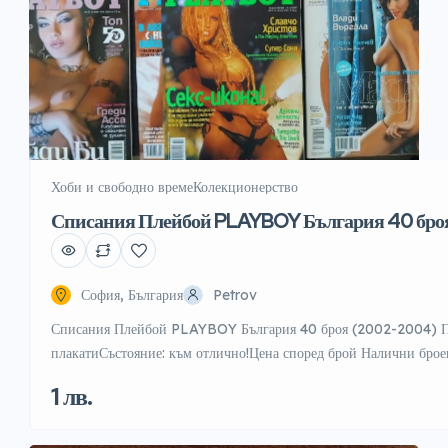
Хоби и свободно време
Колекционерство
Списания Плейбой PLAYBOY България 40 бро
София, България
Petrov
Списания Плейбой PLAYBOY България 40 броя (2002-2004) Пе
плакатиСъстояние: към отлично!Цена според брой Налични брое
2,3,4,5,6,7,8,9,10,11,12,13,14,15,16,17,18,19,20,21,22,23,24,
1 лв.
38,48 Оригиналният подарък за всеки рожденик по месец и го
обявите ми10% отстъпка с ЕконтПреглед и тест списание Pla