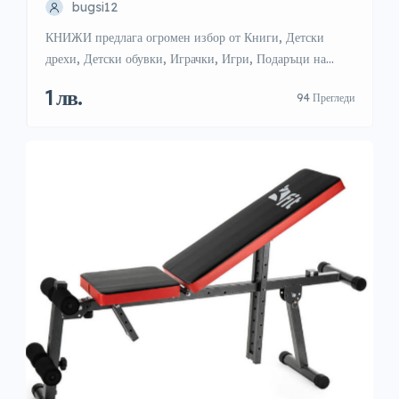
bugsi12
КНИЖИ предлага огромен избор от Книги, Детски
дрехи, Детски обувки, Играчки, Игри, Подаръци на
страхотни промоции и изгодни цени, с безплатна
1 лв.
94 Прегледи
доставка до офис при поръчки за над €49. Изберете в
kniji.bg само сега и се погрижете за усмивките на
Вашите деца. https://kniji.bg