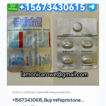
needs of both fixed and rotary pilots & aviators.
New Night & Thermal Vision / Binoculars
WWW.LATIEF-ALHAKIM.COM, […]
Хоби и свободно време
Колекционерство
+15673430615, Buy mifepristone
tablet in Osaka Japan & Hong Kong