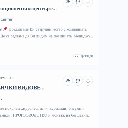
анционен кол център с
арски език.
.center
а!
Предлагаме Ви сътрудничество с компанията
Ще се радваме да Ви видим на позицията: Мениджър
по български език. Нашите основни условия:
ютър, със слушалки от надставен тип (слушалки с
177 Прегледи
крофон, свързани с компютъра чрез кабел) и
.
Основните ни […]
 ремонти
ВИЧКИ ВИДОВЕ
vi
ове покриви хидроизолация, керемиди, битумни
еремиди, ПРОИЗОВОДСТВО и монтаж на безшевни
а тикли, тенекеджийски услуги, бояджийски услуги,