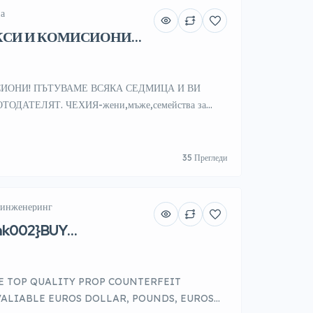
на
АКСИ И КОМИСИОНИ
ТИРАНА РАБОТА
СИОНИ! ПЪТУВАМЕ ВСЯКА СЕДМИЦА И ВИ
ОДАТЕЛЯТ. ЧЕХИЯ-жени,мъже,семейства за
ди,цехове,фабрики,складове,завод за авточасти,завод
енчуци и други работни места,заплата 27500-32500
о/,/ЧИСТО/,ТД,осигуровки. Седмичен аванс.
35 Прегледи
НИ Квартири с включени консумативи. След
 на платена отпуска. Гарантирано започване и
аждението. При заминаване и […]
 инженеринг
ink002}BUY
 DOLLARS BANKNOTES
E TOP QUALITY PROP COUNTERFEIT
ALIABLE EUROS DOLLAR, POUNDS, EUROS