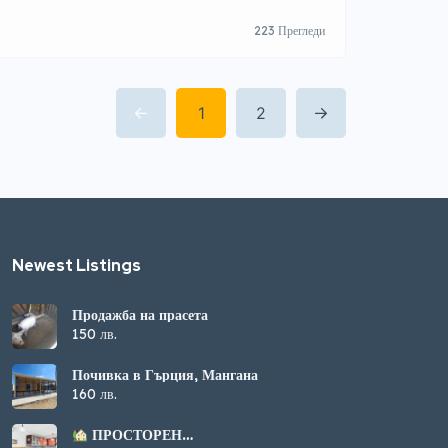
ботим за клиента при основен принцип на
и уважение. Основната цел е качествено изпълнение
223 Прегледи
на изискванията на клиента. Може да се договори
…]
1
2
Newest Listings​
Продажба на прасета
150 лв.
Почивка в Гърция, Мангана
160 лв.
ПРОСТОРЕН