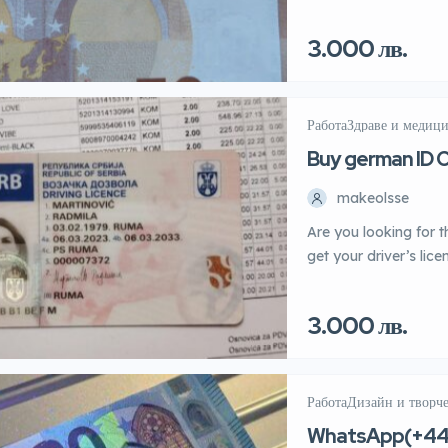
AND OTHER CURREN
ISSUE DOCUMENTS 
3.000 лв.
CARDS, IELTS, TO
MIGHT NEED TODAY W
notes so that it […]
Работа
Здраве и медиц
Buy german ID C
WhatsApp(+44
makeolsse
Are you looking for t
get your driver’s lic
place! We provide ou
for their passport an
3.000 лв.
identification docume
license […]
Работа
Дизайн и творч
WhatsApp(+44