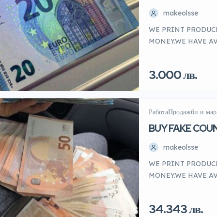
QUALITY BANK
makeolsse
AVAILABLE
WE PRINT PRODUC
MONEY.WE HAVE AV
AND OTHER CURREN
ISSUE DOCUMENTS 
3.000 лв.
CARDS, IELTS, TO
MIGHT NEED TODAY W
notes so that it […]
Работа
Продажби и мар
BUY FAKE COU
DOLLARS BILLS
makeolsse
WE PRINT PRODUC
MONEY.WE HAVE AV
AND OTHER CURREN
ISSUE DOCUMENTS 
34.343 лв.
CARDS, IELTS, TO