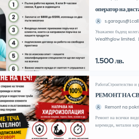
оператор на дист
познания по бълг
s.garagus@1call
Уважаеми бъдещ колег
Wealthglow limited. 
продажби със знание 
Работим с лаптоп/комп
1.500 лв.
външен или вграден ми
интернет от доставчик
Работа
Строителство и
РЕМОНТ НА С
ПОКРИВИ
Remont na pokri
Ремонт на всички вид
керемиди, метални к
улуци, пренареждане н