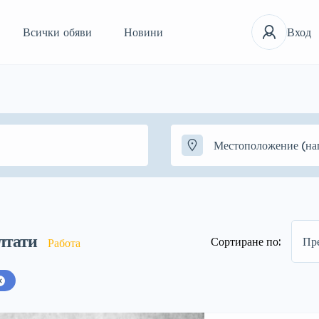
Всички обяви
Новини
Вход
лтати
Сортиране по:
Пр
Работа