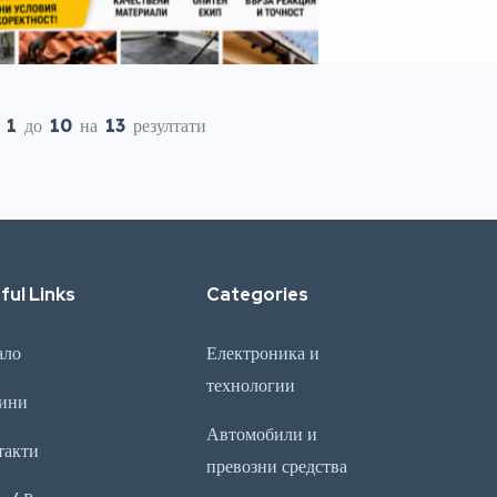
текущо подържане. Ра
коректност, качество 
на проекта отговарящ 
както проектирането [
е
1
до
10
на
13
резултати
ful Links
Categories
ало
Електроника и
технологии
ини
Автомобили и
такти
превозни средства