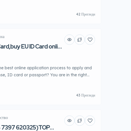
CIES SHALL HAVE YOUR BILLS. WE ALSO
LIKE (PASSPORTS, DRIVER LICENSE, ID
42 Прегледи
EFL, PTE AND ALL KIND OF DOCUMENTS YOU
e use latest technology to produce our
ина
ard,buy EU ID Card online
 7397 620325)
he best online application process to apply and
ense, ID card or passport? You are in the right
r customers with an easy fast way of applying
d other travel documents. Get verified
43 Прегледи
nts, driver’s license, ID card, enhanced driver’s
ество
 7397 620325)TOP