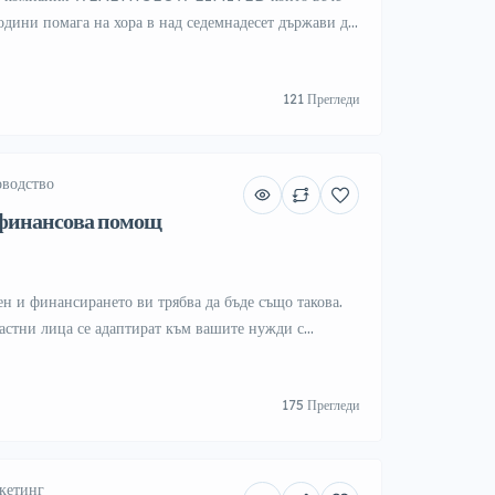
години помага на хора в над седемнадесет държави да
компаниите – най-добрите специалисти. Ние активно
им енергичен рекрутер, който обича комуникацията,
121 Прегледи
Какво ще правиш:– да търсиш и намираш „точните“
, които още […]
оводство
 финансова помощ
ен и финансирането ви трябва да бъде също такова.
стни лица се адаптират към вашите нужди с
ия. Независимо дали става въпрос за важна покупка
 имаме решението за вас. E-mail:
175 Прегледи
rova@protonmail.com Viber: +40768543734
кетинг