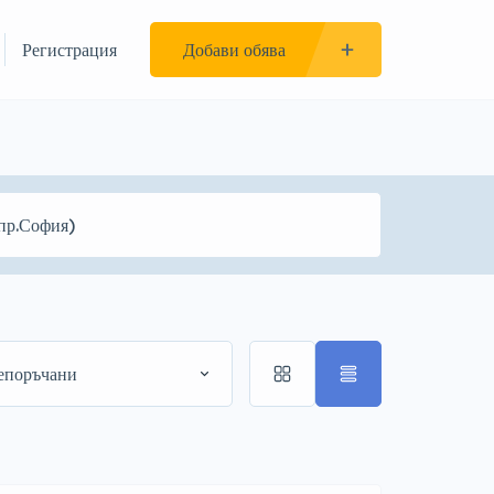
Регистрация
Добави обява
епоръчани