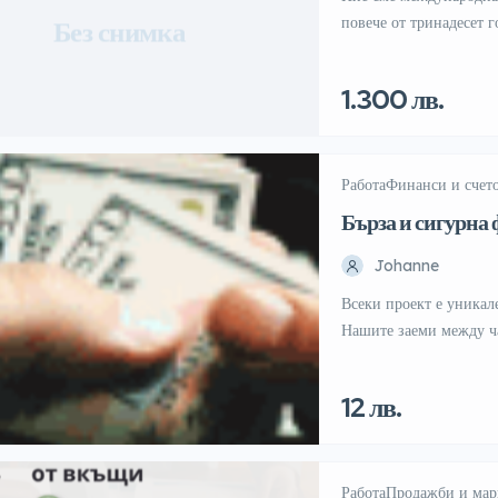
повече от тринадесет 
Без снимка
намерят работа, а на 
се разрастваме и търс
1.300 лв.
хората и резултатите!
кандидати (дори и тези
Работа
Финанси и счет
Бърза и сигурна
Johanne
Всеки проект е уникал
Нашите заеми между ча
персонализирани услов
или личен проект, ние
12 лв.
sos.johanne.hollaue
Работа
Продажби и мар