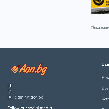
Показван
Use
Нач
Нов
admin@aon.bg
Кон
Follow our social media