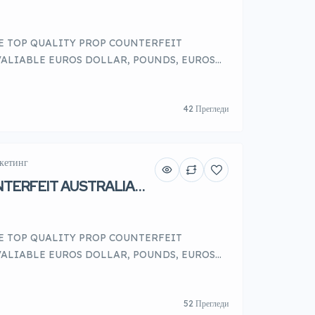
 NOTES(MONEY)
E TOP QUALITY PROP COUNTERFEIT
ALIABLE EUROS DOLLAR, POUNDS, EUROS
CIES SHALL HAVE YOUR BILLS. WE ALSO
LIKE (PASSPORTS, DRIVER LICENSE, ID
42 Прегледи
EFL, PTE AND ALL KIND OF DOCUMENTS YOU
e use latest technology to produce our
кетинг
NTERFEIT AUSTRALIA
 IN MELBOURNE
E TOP QUALITY PROP COUNTERFEIT
ALIABLE EUROS DOLLAR, POUNDS, EUROS
CIES SHALL HAVE YOUR BILLS. WE ALSO
LIKE (PASSPORTS, DRIVER LICENSE, ID
52 Прегледи
EFL, PTE AND ALL KIND OF DOCUMENTS YOU