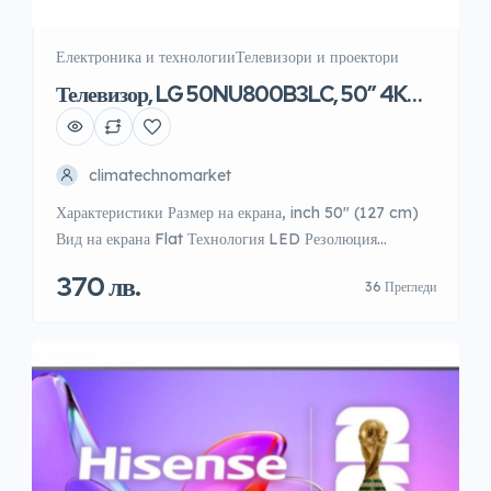
Електроника и технологии
Телевизори и проектори
Телевизор, LG 50NU800B3LC, 50″ 4K
HDR UHD
climatechnomarket
Характеристики Размер на екрана, inch 50″ (127 cm)
Вид на екрана Flat Технология LED Резолюция
3840×2160 Smart функция webOS Smart TV Smart
370 лв.
36 Прегледи
асистент Works with the Google Assistant, Works
with Amazon Alexa Честота, Hz 60Hz Тунер DVB-
T2/C/S2 Аудио 20W, 2.0 Channels, Dolby Digital
Мрежа Ethernet Безжична мрежа Wi-Fi Built in
Bluetooth Bluetooth Изводи за свързване […]