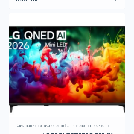
контраст 3800:1 Честота, Hz 60Hz Тунер DVB-
T2/C/S2 Аудио 2×10 W + 20 W, Dolby Atmos, DTS
Virtual X Мрежа Ethernet Безжична мрежа Wi-Fi Built
in Bluetooth Bluetooth Изводи за свързване 3 HDMI,
2 USB, […]
Електроника и технологии
Телевизори и проектори