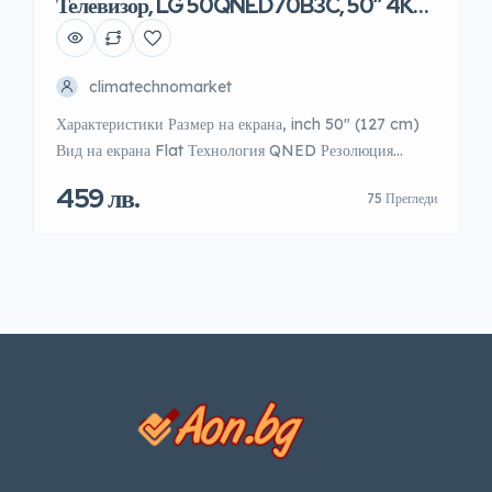
Телевизор, LG 50QNED70B3C, 50″ 4K
QNED MiniLED Smart TV
climatechnomarket
Характеристики Размер на екрана, inch 50″ (127 cm)
Вид на екрана Flat Технология QNED Резолюция
3840×2160 Smart функция webOS 26 ThinQ Smart
459 лв.
75 Прегледи
асистент Works with Apple Home, Google Cast,
Intelligent Voice Recognition, Works with Apple
Airplay Честота, Hz 60Hz Тунер DVB-T2/C/S2 Аудио
20W, 2.0 Channels, Clear Voice Pro, LG Sound Sync,
AI Sound Pro Мрежа […]