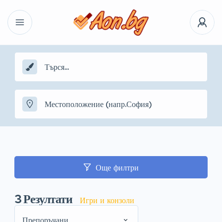
Още филтри
3
Резултати
Игри и конзоли
Препоръчани