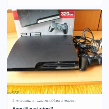
Delivery: DHL, FedEx, UPS Payment : USD | BTC
| USDC | USDT | DOGE | USDT(TRC 20) | […]
Електроника и технологии
Игри и конзоли
Sony Playstation 3