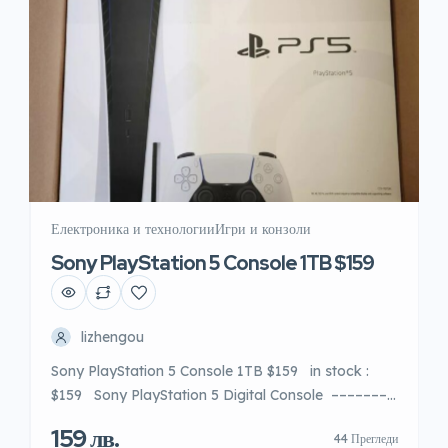
Електроника и технологии
Игри и конзоли
Sony PlayStation 5 Console 1TB $159
lizhengou
Sony PlayStation 5 Console 1TB $159 in stock :
$159 Sony PlayStation 5 Digital Console –––––––-
* Original * New * Authentic ! * Complete
159 лв.
44 Прегледи
Accessories * 1 Year warranty Shipping -Express