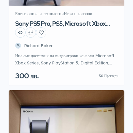
Електроника и технологии
Игри и конзоли
Sony PS5 Pro, PS5, Microsoft Xbox
Series X – 2TB, Nintendo
Richard Baker
Ние сме доставчик на видеоигрови конзоли Microsoft
Xbox Series, Sony PlayStation 5, Digital Edition,
предлагани на едрови цени. 100% оригинални, нови,
300 лв.
30 Прегледи
запечатани в оригинална кутия с гаранция. Всички
поръчки от Европейския съюз се изпращат от нашия
склад в Белгия. Следователно, всяка пратка, изпратена
до европейска държава, няма да бъде облагана с мита
или данъци […]