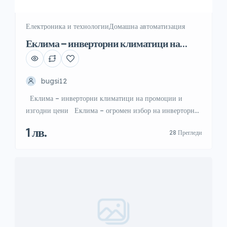
Електроника и технологии
Домашна автоматизация
Еклима – инверторни климатици на
промоции и изгодни цени
bugsi12
Еклима – инверторни климатици на промоции и
изгодни цени Еклима – огромен избор на инверторни
климатици на промоции и изгодни цени и безплатен
1 лв.
28 Прегледи
монтаж! Изберете инверторен климатик 9, 12, 18, 24 на
промоция в eClima.bg. Инверторни климатици —
eclima.bg