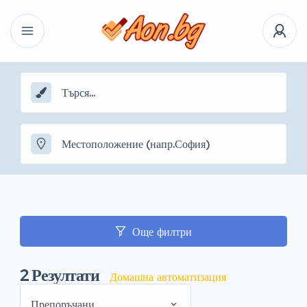
Още филтри
2
Резултати
Домашна автоматизация
Препоръчани