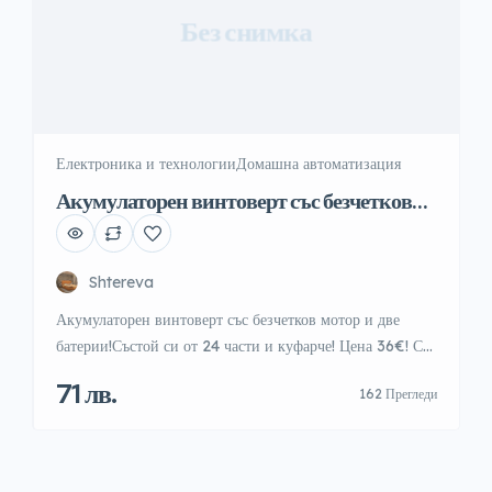
Без снимка
Електроника и технологии
Домашна автоматизация
Акумулаторен винтоверт със безчетков
мотор и две батерии!
Shtereva
Акумулаторен винтоверт със безчетков мотор и две
батерии!Състой си от 24 части и куфарче! Цена 36€! С
гаранция директно от склад! Технически характеристики
71 лв.
162 Прегледи
на Акумулаторен ударен винтоверт Kraft Royal 36V с
2 батерии 8Ah + 24 части в куфарНапрежение:
36VКапацитет на батерията: 8,0 Ah (8000 mAh)
x2Функция: ударно пробиванеНастройка на скорости и