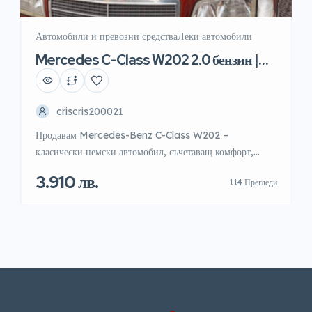
Автомобили и превозни средства
Леки автомобили
Mercedes C-Class W202 2.0 бензин |
Здрав мотор | Класически Mercedes
criscris200021
Продавам Mercedes-Benz C-Class W202 –
класически немски автомобил, съчетаващ комфорт,
надеждност и стил. Моделът е известен със здравото си
3.910 лв.
114 Прегледи
окачване, комфортно возене и здрави двигатели, което
го прави предпочитан избор и до днес. Автомобилът е
подходящ както за ежедневно каране, така и за
любители на марката и класическите Mercedes модели.
Продавам Mercedes-Benz W202 – класически […]