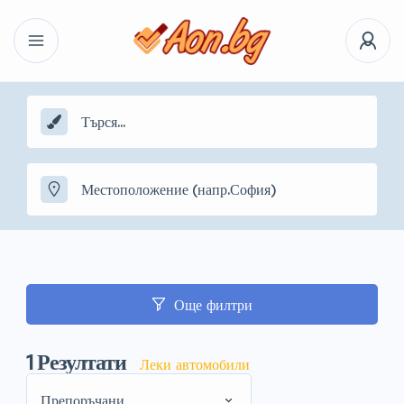
Още филтри
1
Резултати
Леки автомобили
Препоръчани