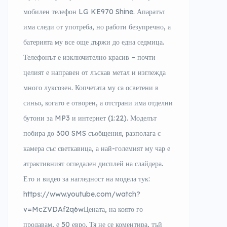
мобилен телефон LG KE970 Shine. Апаратът
има следи от употреба, но работи безупречно, а
батерията му все още държи до една седмица.
Телефонът е изключително красив – почти
целият е направен от лъскав метал и изглежда
много луксозен. Копчетата му са осветени в
синьо, когато е отворен, а отстрани има отделни
бутони за MP3 и интернет (1:22). Моделът
побира до 300 SMS съобщения, разполага с
камера със светкавица, а най-големият му чар е
атрактивният огледален дисплей на слайдера.
Ето и видео за нагледност на модела тук:
https://www.youtube.com/watch?
v=McZVDAf2q6wЦената, на която го
продавам, е 50 евро. Тя не се коментира, тъй