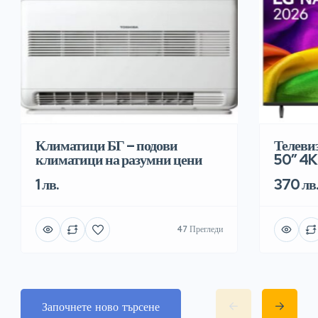
Климатици БГ – подови
Телеви
климатици на разумни цени
50″ 4K
1 лв.
370 лв
47 Прегледи
Започнете ново търсене