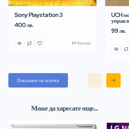
Sony Playstation 3
UCH мо
управле
400 лв.
99 лв.
89 Прегледи
Показване на всички
Може да харесате още...