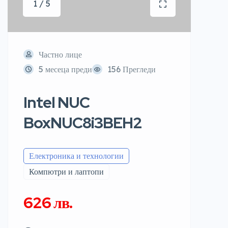
1 / 5
Частно лице
5 месеца преди
156 Прегледи
Intel NUC
BoxNUC8i3BEH2
Електроника и технологии
Компютри и лаптопи
626 лв.