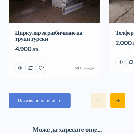
Циркуляр за разбичване на
Телфер 
трупи турски
2.000 
4.900 лв.
68 Прегледи
Показване на всички
Може да харесате още...