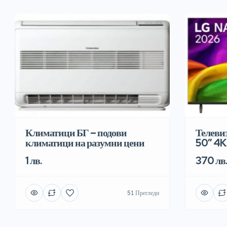
Климатици БГ – подови
Телеви
климатици на разумни цени
50″ 4K
1 лв.
370 лв
51 Прегледи