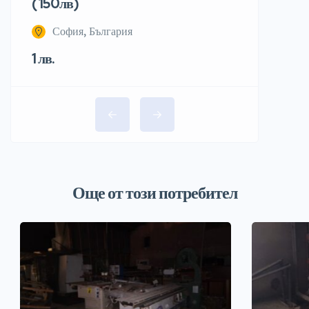
( 150лв)
София, България
1 лв.
Още от този потребител