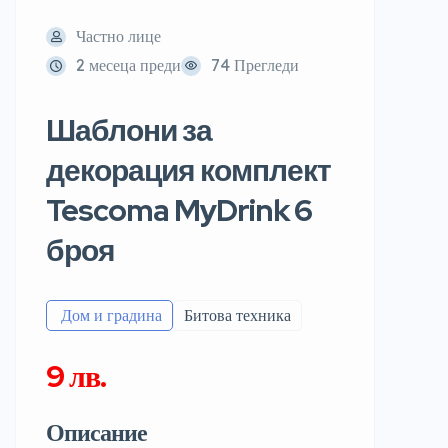
Частно лице
2 месеца преди
74 Прегледи
Шаблони за
декорация комплект
Tescoma MyDrink 6
броя
️ Дом и градина
Битова техника
9 лв.
Описание