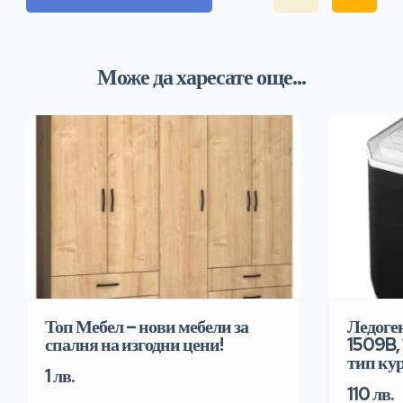
Може да харесате още...
Топ Мебел – нови мебели за
Ледоге
спалня на изгодни цени!
1509B, 
тип ку
1 лв.
110 лв.