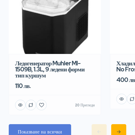
Хладил
Ледогенератор Muhler MI-
No Fro
1509B, 1.3L, 9 ледени форми
тип куршум
400 лв
110 лв.
20 Прегледи
Показване на всички