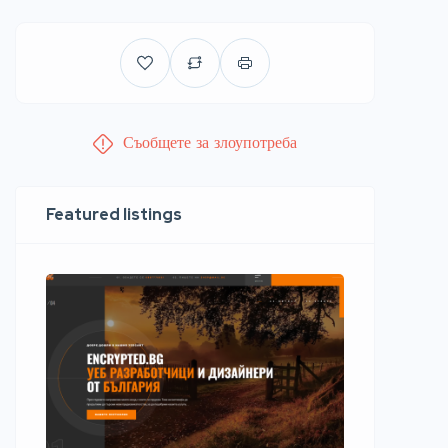
Съобщете за злоупотреба
Featured listings