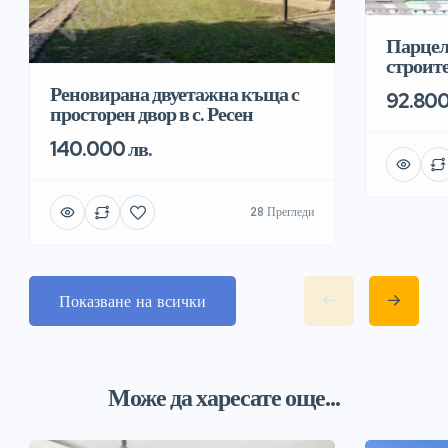
Парцел
строит
Реновирана двуетажна къща с
92.800
просторен двор в с. Ресен
140.000 лв.
28 Прегледи
Показване на всички
Може да харесате още...