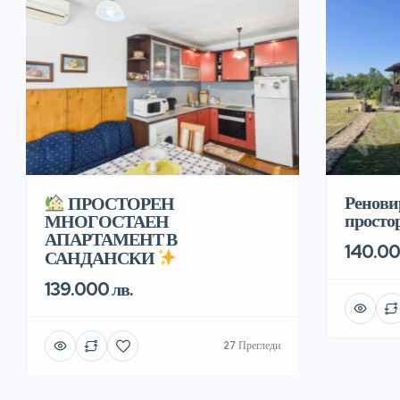
Ренови
ПРОСТОРЕН
простор
МНОГОСТАЕН
АПАРТАМЕНТ В
140.00
САНДАНСКИ
139.000 лв.
27 Прегледи