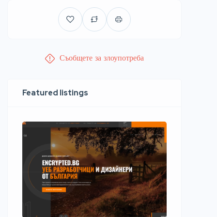
Съобщете за злоупотреба
Featured listings