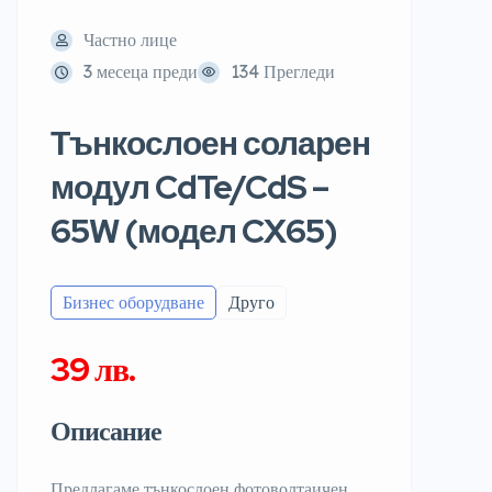
Частно лице
3 месеца преди
134 Прегледи
Тънкослоен соларен
модул CdTe/CdS –
65W (модел CX65)
Бизнес оборудване
Друго
39 лв.
Описание
Предлагаме тънкослоен фотоволтаичен