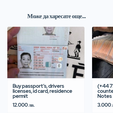
Може да харесате още...
Buy passport’s, drivers
(+44 7
licenses, id card, residence
counter
permit
Notes
12.000 лв.
3.000 