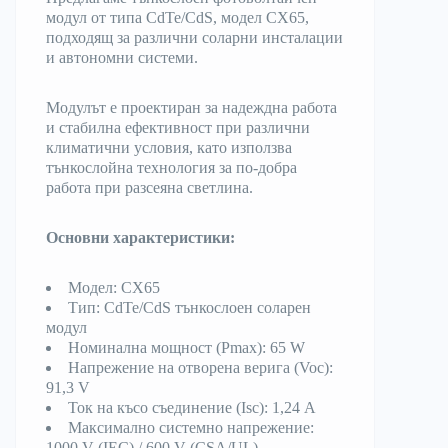
модул от типа CdTe/CdS, модел CX65,
подходящ за различни соларни инсталации
и автономни системи.
Модулът е проектиран за надеждна работа
и стабилна ефективност при различни
климатични условия, като използва
тънкослойна технология за по-добра
работа при разсеяна светлина.
Основни характеристики:
Модел: CX65
Тип: CdTe/CdS тънкослоен соларен
модул
Номинална мощност (Pmax): 65 W
Напрежение на отворена верига (Voc):
91,3 V
Ток на късо съединение (Isc): 1,24 A
Максимално системно напрежение:
1000 V (IEC) / 600 V (CSA/UL)