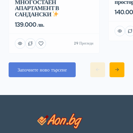
простор
МНОГОСТАЕН
АПАРТАМЕНТ В
140.00
САНДАНСКИ
139.000 лв.
29 Прегледи
Започнете ново търсене