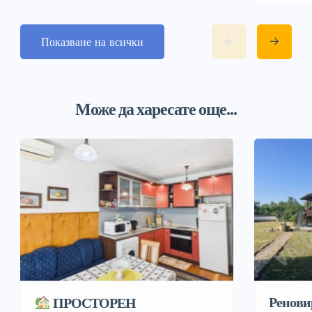
Показване на всички
Може да харесате още...
Ренови
ПРОСТОРЕН