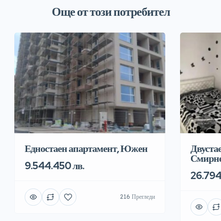
Още от този потребител
Едностаен апартамент, Южен
Двуста
Смирн
9.544.450 лв.
26.794.
216 Прегледи