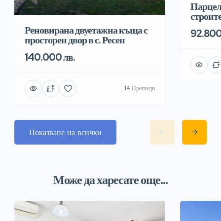
Парцел
строит
Реновирана двуетажна къща с
92.800
просторен двор в с. Ресен
140.000 лв.
14 Прегледи
Показване на всички
Може да харесате още...