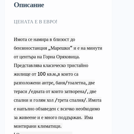
Описание
ЦЕНАТА Е В ЕВРО!
Имота се намира в близост до
бензиностанция „Марешки“ и е на минути
от центъра на Горна Оряховица.
Представлява класическо тристайно
жилище от 100 кв.м.,в които са
разположени антре, баня/тоалетна, две
тераси /едната от които затворена/, две
спални и голям хол /трета спалня/. Имота
е напълно обзаведен с всичко необходимо
за живеене и е много поддържан. Има
монтирани климатици.