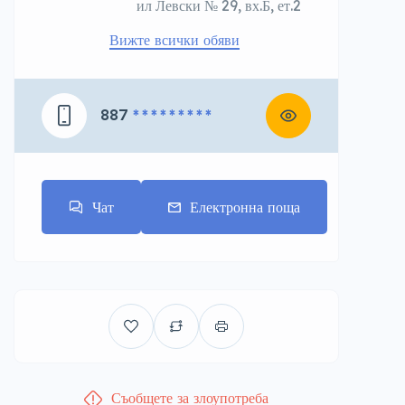
ил Левски № 29, вх.Б, ет.2
Вижте всички обяви
887
* * * * * * * * *
Чат
Електронна поща
Съобщете за злоупотреба