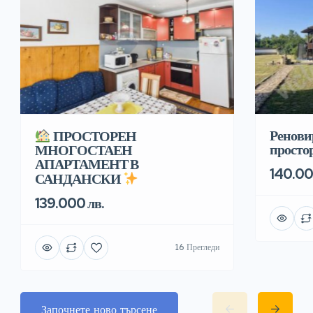
Ренови
ПРОСТОРЕН
простор
МНОГОСТАЕН
АПАРТАМЕНТ В
140.00
САНДАНСКИ
139.000 лв.
16 Прегледи
Започнете ново търсене