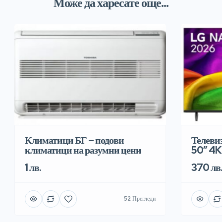
Може да харесате още...
Климатици БГ – подови
Телеви
климатици на разумни цени
50″ 4K
1 лв.
370 лв
52 Прегледи