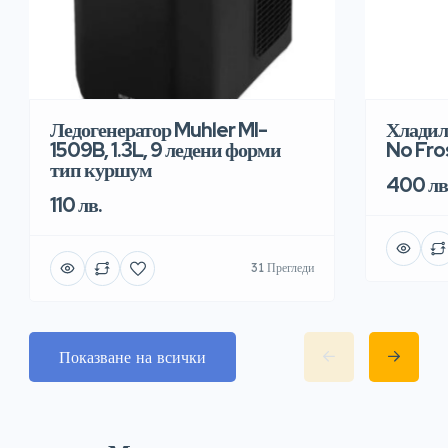
Хладил
Ледогенератор Muhler MI-
No Fro
1509B, 1.3L, 9 ледени форми
тип куршум
400 лв
110 лв.
31 Прегледи
Показване на всички