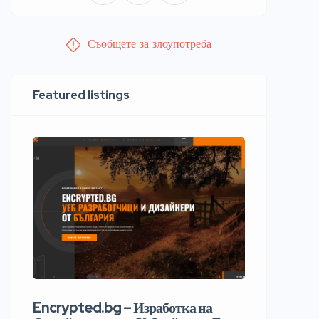
Съобщете за злоупотреба
Featured listings
Encrypted.bg – Изработка на