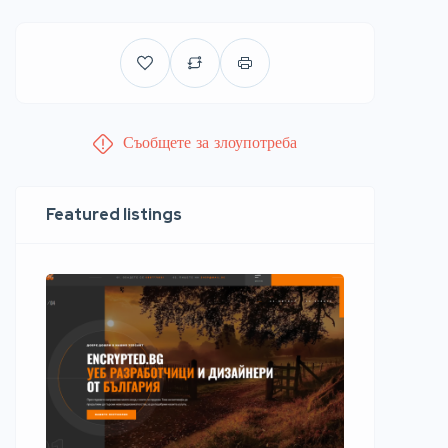
Съобщете за злоупотреба
Featured listings