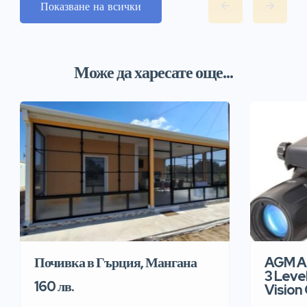
Показване на всички
Може да харесате още...
AGM Ap
Почивка в Гърция, Мангана
3 Leve
160 лв.
Vision