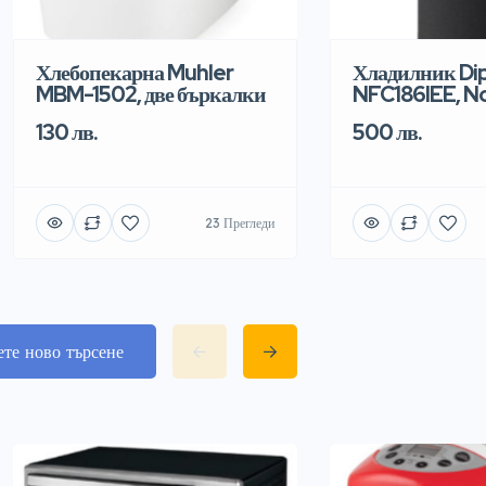
Хлебопекарна Muhler
Хладилник Di
MBM-1502, две бъркалки
NFC186IEE, N
130 лв.
500 лв.
23 Прегледи
ете ново търсене