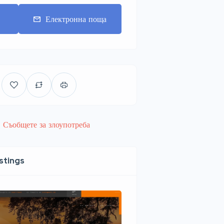
т
Електронна поща
Съобщете за злоупотреба
istings