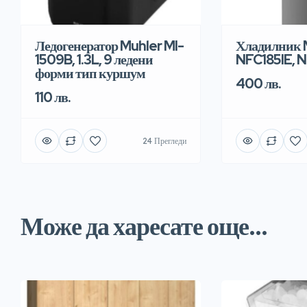
Ледогенератор Muhler MI-
Хладилник 
1509B, 1.3L, 9 ледени
NFC185IE, N
форми тип куршум
400 лв.
110 лв.
24 Прегледи
Може да харесате още...