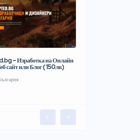
.bg – Изработка на Онлайн
еб сайт или Блог ( 150лв)
България