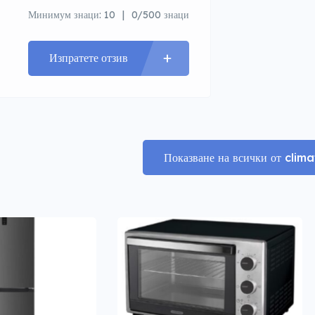
Минимум знаци: 10
0/500 знаци
Изпратете отзив
Показване на всички от cli