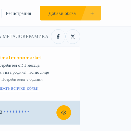
Регистрация
Добави обява
ЮЧА МЕТАЛОКЕРАМИКА
limatechnomarket
отребител от: 3 месеца
тип на профила: частно лице
Потребителят е офлайн
ижте всички обяви
2
* * * * * * * * *