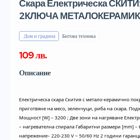
Скара Електрическа СКИТИ
2КЛЮЧА МЕТАЛОКЕРАМИ
️ Дом и градина
Битова техника
109 лв.
Описание
Електрическа скара Скития с метало-керамично пок
приготвяне на месо, зеленчуци, риба на скара. Подх
Мощност [W] – 3200 ; Две зони на нагряване Електр
– нагревателна спирала Габаритни размери [mm] –
напрежение– 220-230 V ~ 50/60 Hz 2 години гаранц