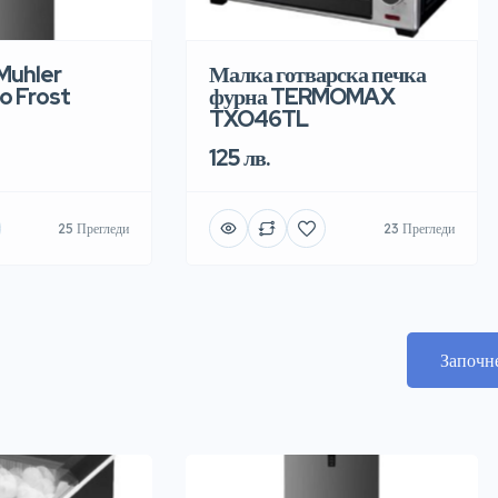
Muhler
Малка готварска печка
o Frost
фурна TERMOMAX
TXO46TL
125 лв.
25 Прегледи
23 Прегледи
Започн