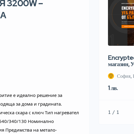
Я 3200W –
КА
Encrypted
магазин, У
София, 
1 лв.
ритие е идеално решение за 
одяща за дома и градината. 
1 / 1
ическа скара с ключ Tип нагревател 
 640/340/130 Номинално 
ия Предимства на метало-