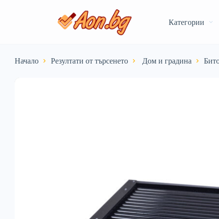
Категории
Начало
Резултати от търсенето
️ Дом и градина
Бито