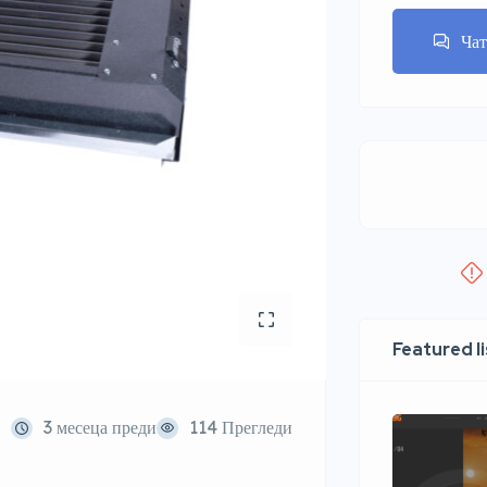
Ча
Featured l
3 месеца преди
114 Прегледи