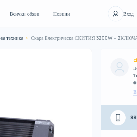
Всички обяви
Новини
Вход
ва техника
Скара Електрическа СКИТИЯ 3200W – 2КЛ
c
П
В
88