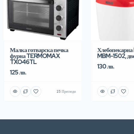
Малка готварска печка
Хлебопекарна
фурна TERMOMAX
MBM-1502, дв
TXO46TL
130 лв.
125 лв.
23 Прегледи