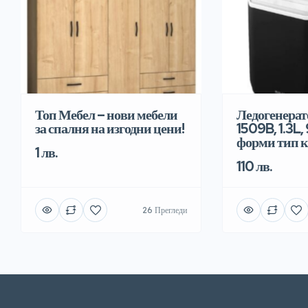
Топ Мебел – нови мебели
Ледогенерат
за спалня на изгодни цени!
1509B, 1.3L,
форми тип 
1 лв.
110 лв.
26 Прегледи