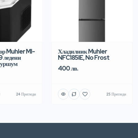
ор Muhler MI-
Хладилник Muhler
 9 ледени
NFC185IE, No Frost
куршум
400 лв.
24 Прегледи
25 Прегледи