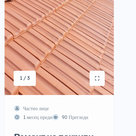
1 / 3
Частно лице
1 месец преди
90 Прегледи