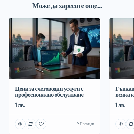
Може да харесате още...
Цени за счетоводни услуги с
Гъвкав
професионално обслужване
всяка 
1 лв.
1 лв.
9 Прегледи