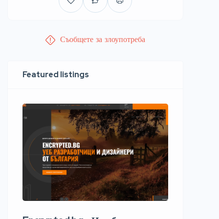
Съобщете за злоупотреба
Featured listings