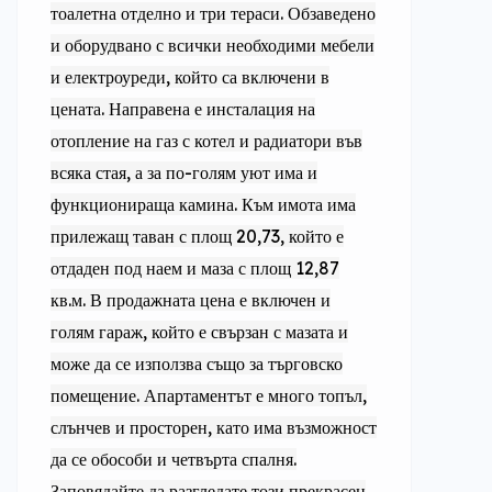
тоалетна отделно и три тераси. Обзаведено
и оборудвано с всички необходими мебели
и електроуреди, който са включени в
цената. Направена е инсталация на
отопление на газ с котел и радиатори във
всяка стая, а за по-голям уют има и
функционираща камина. Към имота има
прилежащ таван с площ 20,73, който е
отдаден под наем и маза с площ 12,87
кв.м. В продажната цена е включен и
голям гараж, който е свързан с мазата и
може да се използва също за търговско
помещение. Апартаментът е много топъл,
слънчев и просторен, като има възможност
да се обособи и четвърта спалня.
Заповядайте да разгледате този прекрасен