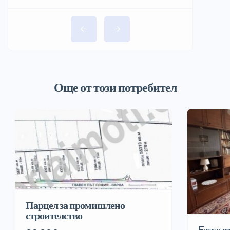
Още от този потребител
Парцел за промишлено
строителство
Eтаж о