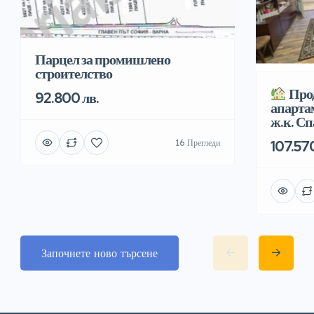
Парцел за промишлено
строителство
Прод
92.800 лв.
апартам
ж.к. С
16 Прегледи
107.570
Започнете ново търсене