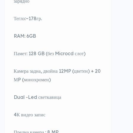
зарядно
Тегло:~178гр.
RAM: 6GB
Памет: 128 GB (без Microcd слот)
Камера задна, двойна 12MP (цветен) + 20
МP (монохромен)
Dual -Led светкавица
4К видео запис
Предна камера : 8 MP