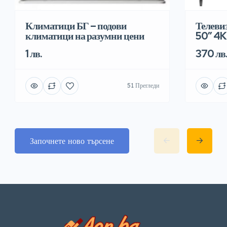
Климатици БГ – подови
Телеви
климатици на разумни цени
50″ 4K
1 лв.
370 лв
51 Прегледи
Започнете ново търсене