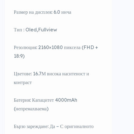
Размер на дисплея: 6.0 инча
Тип : Oled,Fullview
Резолюция: 2160×1080 пиксела (FHD +
18:9)
Цветове: 16.7М висока наситеност и
контраст
Батерия: Капацитет 4000mAh
(непремахваема)
Бързо зареждане: Да – С оригиналното