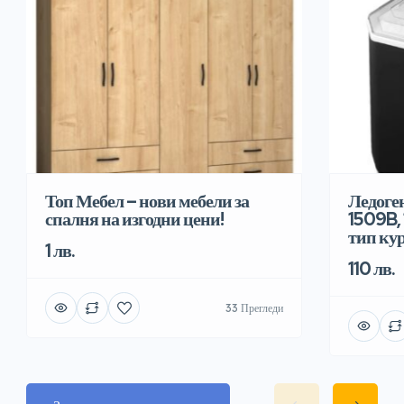
Топ Мебел – нови мебели за
Ледоге
спалня на изгодни цени!
1509B, 
тип ку
1 лв.
110 лв.
33 Прегледи