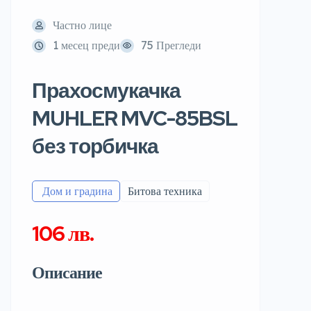
Частно лице
1 месец преди
75 Прегледи
Прахосмукачка
MUHLER MVC-85BSL
без торбичка
️ Дом и градина
Битова техника
106 лв.
Описание