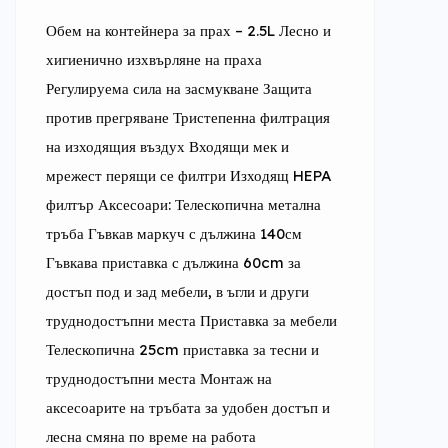
Обем на контейнера за прах – 2.5L Лесно и 
хигиенично изхвърляне на праха 
Регулируема сила на засмукване Защита 
против прегряване Тристепенна филтрация 
на изходящия въздух Входящи мек и 
мрежест перящи се филтри Изходящ HEPA 
филтър Аксесоари: Телескопична метална 
тръба Гъвкав маркуч с дължина 140см 
Гъвкава приставка с дължина 60cm за 
достъп под и зад мебели, в ъгли и други 
труднодостъпни места Приставка за мебели 
Телескопична 25cm приставка за тесни и 
труднодостъпни места Монтаж на 
аксесоарите на тръбата за удобен достъп и 
лесна смяна по време на работа 