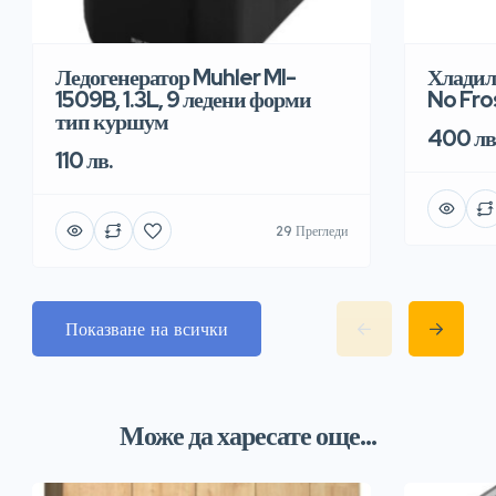
Хладил
Ледогенератор Muhler MI-
No Fro
1509B, 1.3L, 9 ледени форми
тип куршум
400 лв
110 лв.
29 Прегледи
Показване на всички
Може да харесате още...