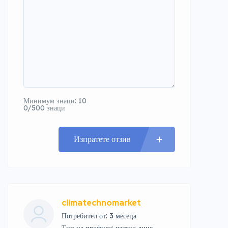
Минимум знаци: 10
0/500 знаци
Изпратете отзив
climatechnomarket
Потребител от: 3 месеца
тип на профила: частно лице