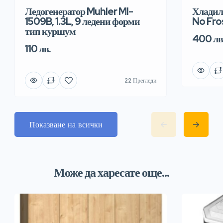
Хладил
Ледогенератор Muhler MI-
No Fro
1509B, 1.3L, 9 ледени форми
тип куршум
400 лв
110 лв.
22 Прегледи
Показване на всички
Може да харесате още...