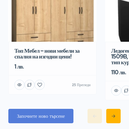
Топ Мебел – нови мебели за
Ледоге
спалня на изгодни цени!
1509B, 
тип ку
1 лв.
110 лв.
25 Прегледи
Започнете ново търсене