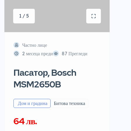
1 / 5
Частно лице
2 месеца преди
87 Прегледи
Пасатор, Bosch
MSM2650B
️ Дом и градина
Битова техника
64 лв.