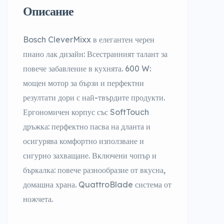
Описание
Bosch CleverMixx в елегантен черен
пиано лак дизайн: Всестранният талант за
повече забавление в кухнята. 600 W:
мощен мотор за бързи и перфектни
резултати дори с най-твърдите продукти.
Ергономичен корпус със SoftTouch
дръжка: перфектно пасва на дланта и
осигурява комфортно използване и
сигурно захващане. Включени чопър и
бъркалка: повече разнообразие от вкусна,
домашна храна. QuattroBlade система от
ножчета.