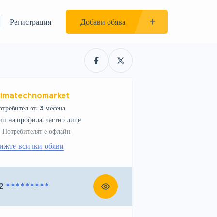
Регистрация
Добави обява
limatechnomarket
отребител от: 3 месеца
тип на профила: частно лице
Потребителят е офлайн
ижте всички обяви
2
* * * * * * * * *