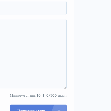
Минимум знаци: 10
0/500 знаци
Изпратете отзив