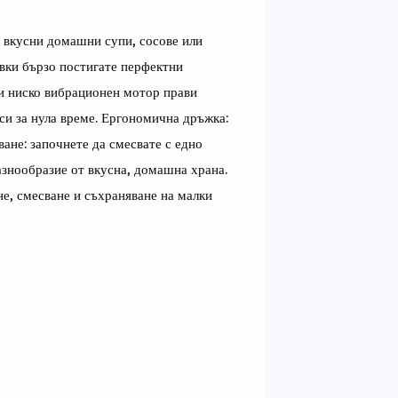
 вкусни домашни супи, сосове или 
ки бързо постигате перфектни 
 и ниско вибрационен мотор прави 
си за нула време. Ергономична дръжка: 
ане: започнете да смесвате с едно 
азнообразие от вкусна, домашна храна. 
, смесване и съхраняване на малки 