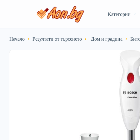
Категории
Начало
Резултати от търсенето
️ Дом и градина
Бито