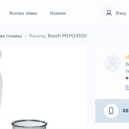
Всички обяви
Новини
Вход
ва техника
Пасатор, Bosch MSM24500
c
П
В
88