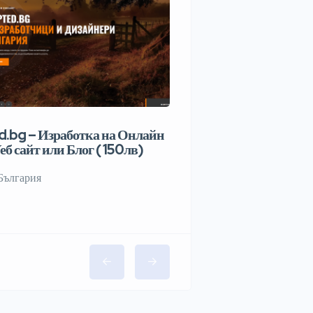
.bg – Изработка на Онлайн
еб сайт или Блог ( 150лв)
България