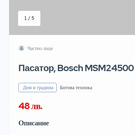
1 / 5
Частно лице
Пасатор, Bosch MSM24500
️ Дом и градина
Битова техника
48 лв.
Описание