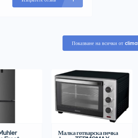
Показване на всички от cli
Muhler
Малка готварска печка