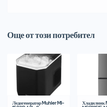
Още от този потребител
Ледогенератор Muhler MI-
Хладилник 