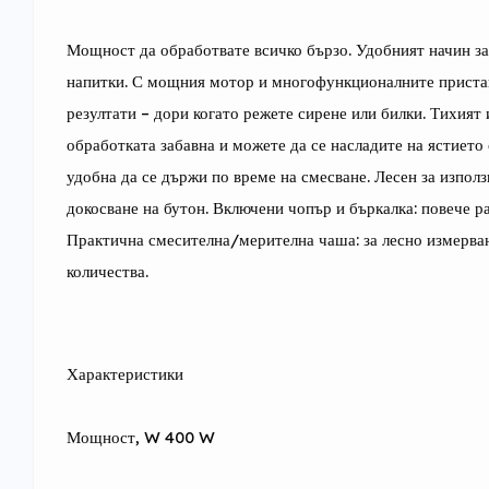
Мощност да обработвате всичко бързо. Удобният начин за
напитки. С мощния мотор и многофункционалните пристав
резултати – дори когато режете сирене или билки. Тихият
обработката забавна и можете да се насладите на ястието 
удобна да се държи по време на смесване. Лесен за използв
докосване на бутон. Включени чопър и бъркалка: повече р
Практична смесителна/мерителна чаша: за лесно измерване
количества.
Характеристики
Мощност, W 400 W