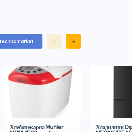
matechnomarket
Хлебопекарна Muhler
Хладилник Di