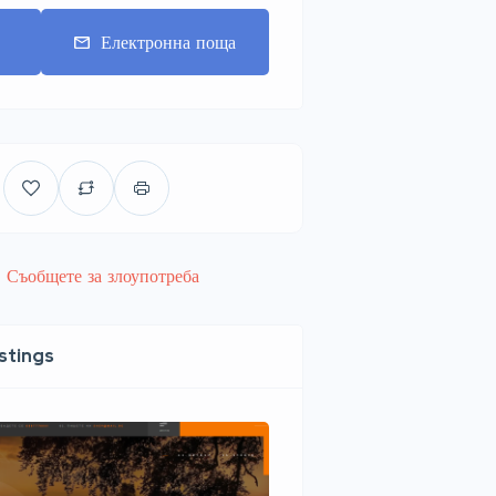
т
Електронна поща
Съобщете за злоупотреба
istings