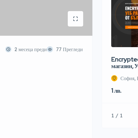
2 месеца преди
77 Прегледи
Encrypted
магазин, У
София, 
1 лв.
1 / 1