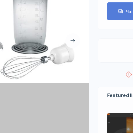
Ча
Featured l