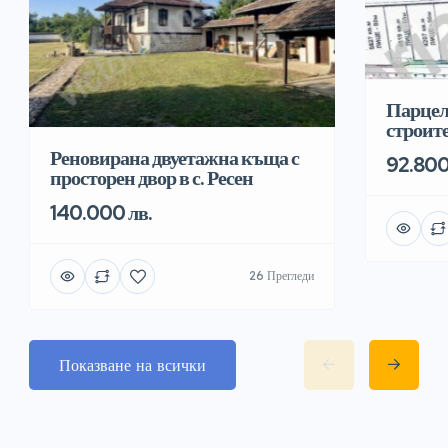
Парцел
строит
Реновирана двуетажна къща с
92.800
просторен двор в с. Ресен
140.000 лв.
26 Прегледи
Показване на всички