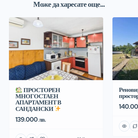
Може да харесате още...
Ренови
ПРОСТОРЕН
простор
МНОГОСТАЕН
АПАРТАМЕНТ В
140.00
САНДАНСКИ
139.000 лв.