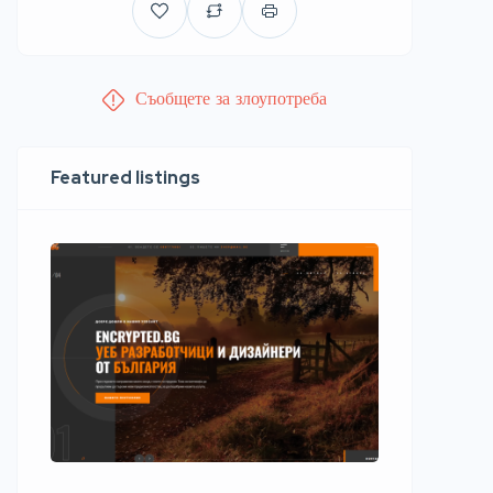
Съобщете за злоупотреба
Featured listings