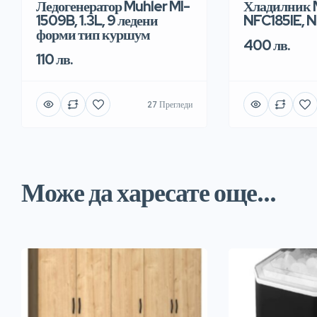
Ледогенератор Muhler MI-
Хладилник 
1509B, 1.3L, 9 ледени
NFC185IE, N
форми тип куршум
400 лв.
110 лв.
27 Прегледи
Може да харесате още...