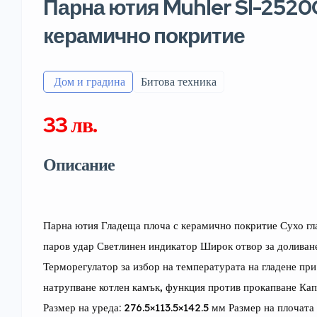
Парна ютия Muhler SI-2520
керамично покритие
️ Дом и градина
Битова техника
33 лв.
Описание
Парна ютия Гладеща плоча с керамично покритие Сухо гладе
паров удар Светлинен индикатор Широк отвор за доливане 
Терморегулатор за избор на температурата на гладене при
натрупване котлен камък, функция против прокапване Кап
Размер на уреда: 276.5×113.5×142.5 мм Размер на плочата 