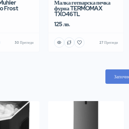
Muhler
Малка готварска печка
o Frost
фурна TERMOMAX
TXO46TL
125 лв.
30 Прегледи
27 Прегледи
Започн