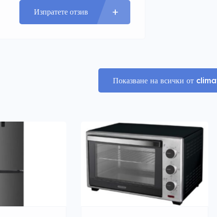
Изпратете отзив
Показване на всички от cli