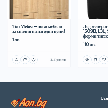
Топ Мебел – нови мебели
Ледогенерат
за спалня на изгодни цени!
1509B, 1.3L,
форми тип 
1 лв.
110 лв.
31 Прегледи
Use