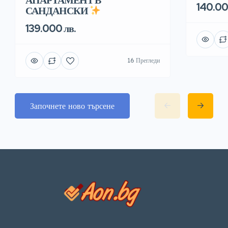
140.00
САНДАНСКИ
139.000 лв.
16 Прегледи
Започнете ново търсене