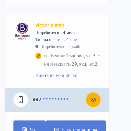
victoriaimoti
Потребител от: 4 месеца
тип на профила: бизнес
Потребителят е офлайн
гр. Велико Търново, ул. Вас
ил Левски № 29, вх.Б, ет.2
Вижте всички обяви
887
* * * * * * * * *
Чат
Електронна поща