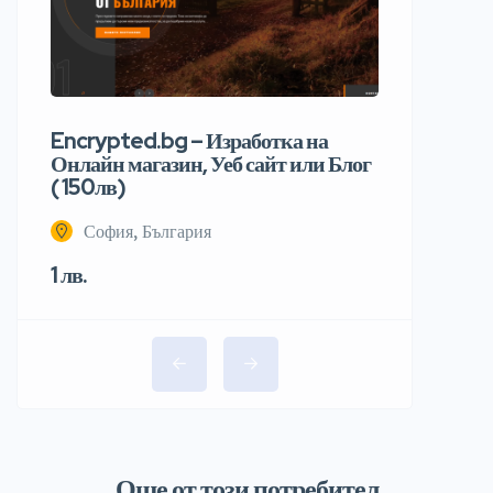
Encrypted.bg – Изработка на
Онлайн магазин, Уеб сайт или Блог
( 150лв)
София, България
1 лв.
Още от този потребител