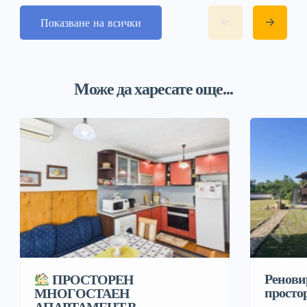
Показване на всички
Може да харесате още...
Ренови
ПРОСТОРЕН
простор
МНОГОСТАЕН
АПАРТАМЕНТ В