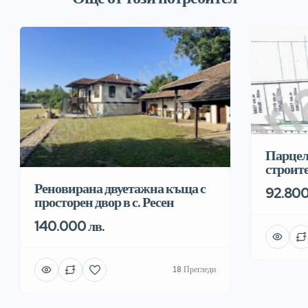
Парцел
строит
Реновирана двуетажна къща с
92.800
просторен двор в с. Ресен
140.000 лв.
18 Прегледи