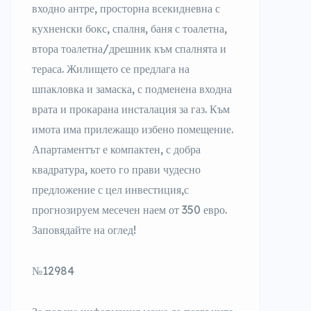
входно антре, просторна всекидневна с
кухненски бокс, спалня, баня с тоалетна,
втора тоалетна/дрешник към спалнята и
тераса. Жилището се предлага на
шпакловка и замаска, с подменена входна
врата и прокарана инсталация за газ. Към
имота има прилежащо избено помещение.
Апартаментът е компактен, с добра
квадратура, което го прави чудесно
предложение с цел инвестиция,с
прогнозируем месечен наем от 350 евро.
Заповядайте на оглед!
№12984