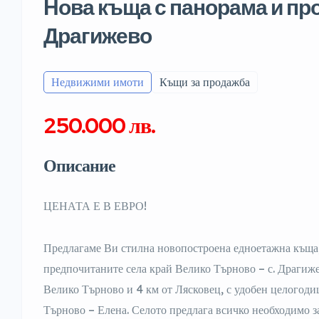
Нова къща с панорама и пр
Драгижево
Недвижими имоти
Къщи за продажба
250.000 лв.
Описание
ЦЕНАТА Е В ЕВРО!
Предлагаме Ви стилна новопостроена едноетажна къща,
предпочитаните села край Велико Търново – с. Драгиже
Велико Търново и 4 км от Лясковец, с удобен целогоди
Търново – Елена. Селото предлага всичко необходимо з