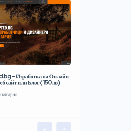
.bg – Изработка на Онлайн
еб сайт или Блог ( 150лв)
България