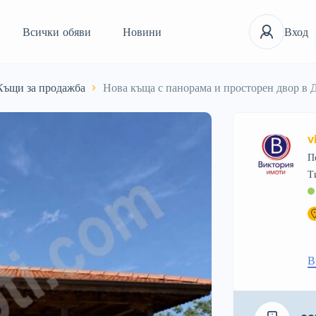
Всички обяви
Новини
Вход
Къщи за продажба
Нова къща с панорама и просторен двор в
v
П
В