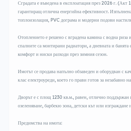
Сградата е въведена в експлоатация през 2026 г. (Акт 1
гарантиращ отлична енергийна ефективност. Изпълнена
топлоизолация, PVC дограма и модерни подови настил
Отоплението е решено с вградена камина с водна риза 
спалните са монтирани радиатори, а дневната и банята 
комфорт и ниски разходи през зимния сезон.
Имотът се продава напълно обзаведен и оборудван с ка
клас електроуреди, което го прави готов за незабавно на
Дворът е с площ 1230 кв.м., равен, отлично поддържан 
озеленяване, барбекю зона, детски кът или изграждане н
Предимства на имота: