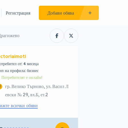
Регистрация
Добави обява
 Драгижево
ictoriaimoti
отребител от: 4 месеца
тип на профила: бизнес
Потребителят е онлайн!
гр. Велико Търново, ул. Васил Л
евски № 29, вх.Б, ет.2
ижте всички обяви