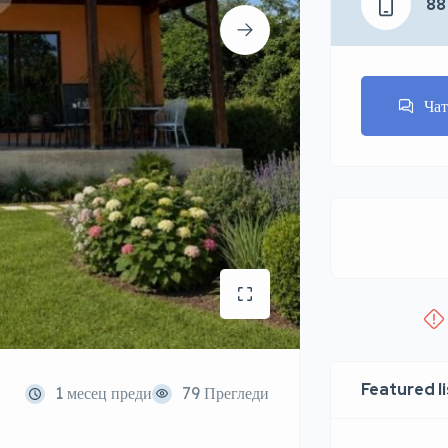
88
Ча
Featured l
1 месец преди
79 Прегледи