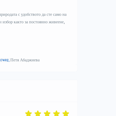
риродата с удобството да сте само на
н избор както за постоянно живеене,
Петя Абаджиева
87492,