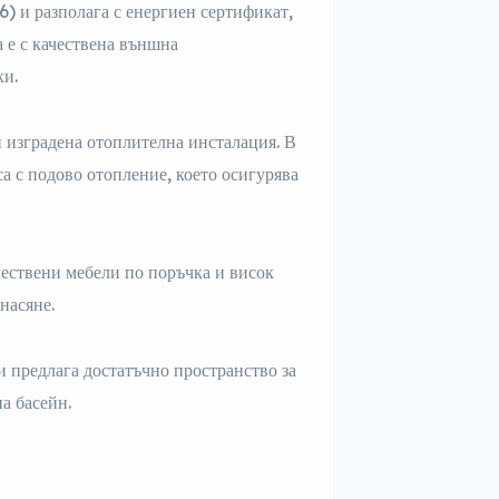
6) и разполага с енергиен сертификат,
 е с качествена външна
ки.
и изградена отоплителна инсталация. В
са с подово отопление, което осигурява
чествени мебели по поръчка и висок
насяне.
и предлага достатъчно пространство за
а басейн.