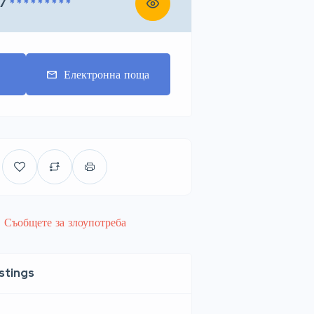
7
* * * * * * * * *
т
Електронна поща
Съобщете за злоупотреба
istings