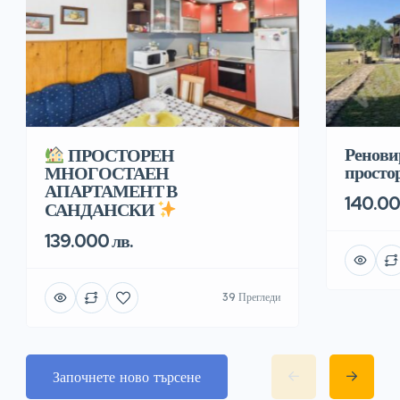
Ренови
ПРОСТОРЕН
простор
МНОГОСТАЕН
АПАРТАМЕНТ В
140.00
САНДАНСКИ
139.000 лв.
39 Прегледи
Започнете ново търсене