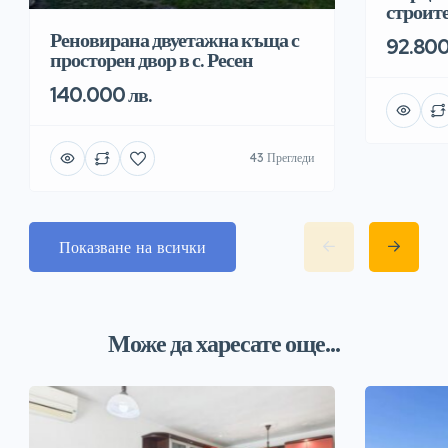
строит
Реновирана двуетажна къща с
92.800
просторен двор в с. Ресен
140.000 лв.
43 Прегледи
Показване на всички
Може да харесате още...