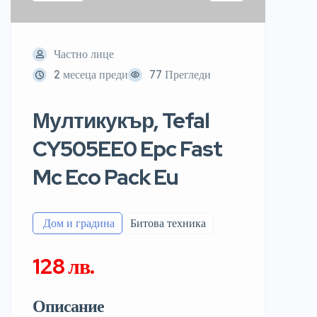
Частно лице
2 месеца преди
77 Прегледи
Мултикукър, Tefal
CY505EE0 Epc Fast
Mc Eco Pack Eu
️ Дом и градина
Битова техника
128 лв.
Описание