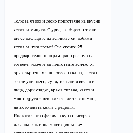
Толкова бързо и лесно приготвяне на вкусни 
ястия за минути. С уреда за бързо готвене 
ще се насладите на всичките си любими 
ястия за нула време! Със своите 25 
предварително програмирани режима на 
готвене, можете да приготвите всичко от 
ориз, зърнени храни, овесена каша, паста и 
зеленчуци, месо, супи, тестени изделия и 
пица, дори сладко, крема сирене, както и 
много други – всички тези ястия с помоща 
на включената книга с рецепти. 
Иновативната сферична купа осигурява 
идеална топлинна конвекция за по-
равномерно готвене, а настройката за 