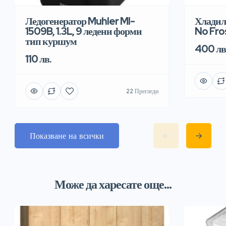
Хладил
Ледогенератор Muhler MI-
No Fro
1509B, 1.3L, 9 ледени форми
тип куршум
400 лв
110 лв.
22 Прегледи
Показване на всички
Може да харесате още...