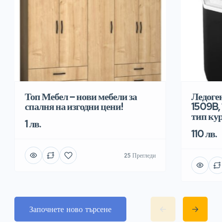
Топ Мебел – нови мебели за
Ледоге
спалня на изгодни цени!
1509B, 
тип ку
1 лв.
110 лв.
25 Прегледи
Започнете ново търсене