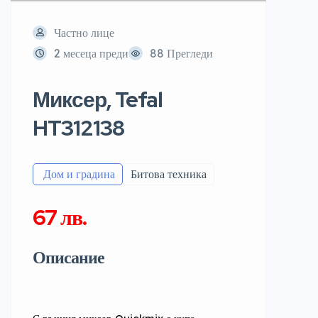
Частно лице
2 месеца преди
88 Прегледи
Миксер, Tefal
HT312138
️ Дом и градина
Битова техника
67 лв.
Описание