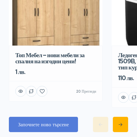
Топ Мебел – нови мебели за
Ледоге
спалня на изгодни цени!
1509B, 
тип ку
1 лв.
110 лв.
20 Прегледи
Започнете ново търсене