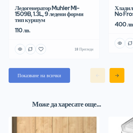
Хладил
Ледогенератор Muhler MI-
No Fro
1509B, 1.3L, 9 ледени форми
тип куршум
400 лв
110 лв.
18 Прегледи
Показване на всички
Може да харесате още...