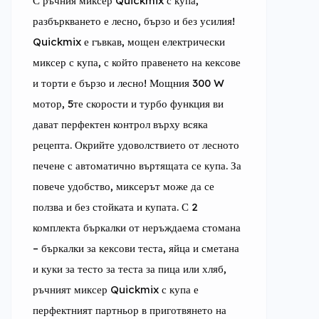
С ръчния миксер Quickmix с купа, 
разбъркването е лесно, бързо и без усилия! 
Quickmix е гъвкав, мощен електрически 
миксер с купа, с който правенето на кексове 
и торти е бързо и лесно! Мощния 300 W 
мотор, 5те скорости и турбо функция ви 
дават перфектен контрол върху всяка 
рецепта. Окрийте удоволствието от лесното 
печене с автоматично въртящата се купа. За 
повече удобство, миксерът може да се 
ползва и без стойката и купата. С 2 
комплекта бъркалки от неръждаема стомана 
– бъркалки за кексови теста, яйца и сметана 
и куки за тесто за теста за пица или хляб, 
ръчният миксер Quickmix с купа е 
перфектният партньор в приготвянето на 