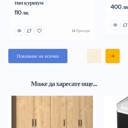
тип куршум
400 лв
110 лв.
18 Прегледи
Показване на всички
Може да харесате още...