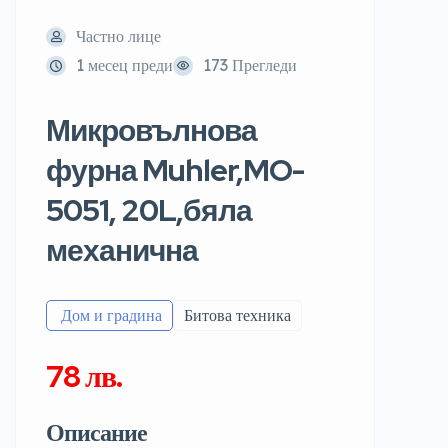
Частно лице
1 месец преди
173 Прегледи
Микровълнова
фурна Muhler,MO-
5051, 20L,бяла
механична
️ Дом и градина
Битова техника
78 лв.
Описание