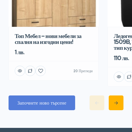
Топ Мебел – нови мебели за
Ледоге
спалня на изгодни цени!
1509B, 
тип ку
1 лв.
110 лв.
20 Прегледи
Започнете ново търсене