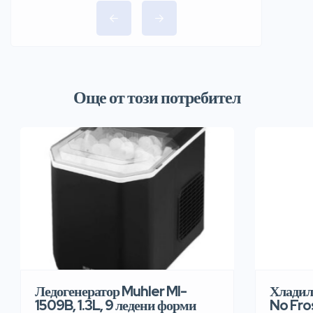
Още от този потребител
Хладил
Ледогенератор Muhler MI-
No Fro
1509B, 1.3L, 9 ледени форми