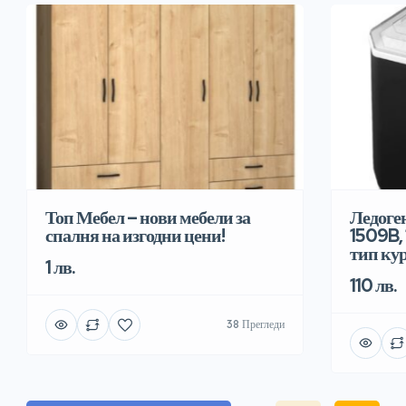
Топ Мебел – нови мебели за
Ледоге
спалня на изгодни цени!
1509B, 
тип ку
1 лв.
110 лв.
38 Прегледи