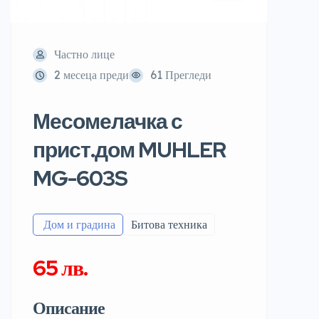
Частно лице
2 месеца преди
61 Прегледи
Месомелачка с
прист.дом MUHLER
MG-603S
️ Дом и градина
Битова техника
65 лв.
Описание