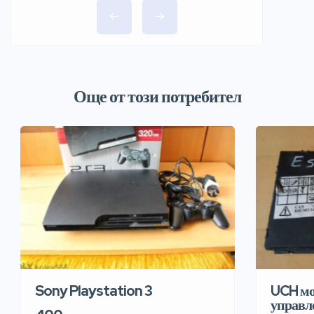
Още от този потребител
Sony Playstation 3
UCH мо
управле