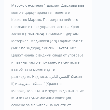
Мароко с номинал 1 дирхам.
Държава във
която е циркулирала тая монета е
Кралство Мароко. Периода на нейното
ползване е през управлението на Крал
Хасан II (1960-2024).
Номинал: 1 дирхам.
Материал: Мед-никел [2.9] Година: 1987 г.
(1407 по Хиджра), емисии.
Състояние:
Циркулирала, с видими следи от употреба
и патина, както е показано на снимките
във обявата можете да ги
разгледате.
Надписи: „الحسن الثاني“ (Хасан
II) и „المملكة المغربية“ (Кралство
Мароко).
Монетата е чудесно допълнение
към всяка нумизматична колекция,
особено за любители на монети от