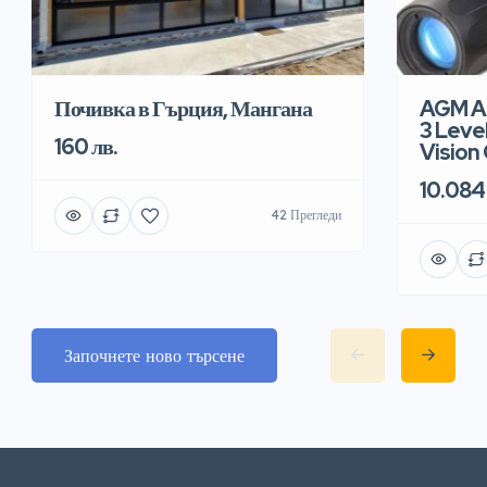
AGM Ap
Почивка в Гърция, Мангана
3 Leve
160 лв.
Vision
10.084 
42 Прегледи
Започнете ново търсене