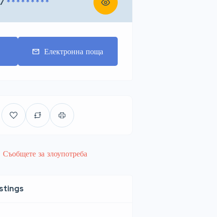
7
* * * * * * * * *
т
Електронна поща
Съобщете за злоупотреба
istings