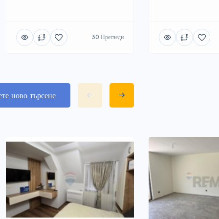
30 Прегледи
ете ново търсене