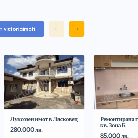
т victoriaimoti
Луксозен имот в Лясковец
Ремонтирана г
кв. Зона Б
280.000 лв.
85.000 лв.