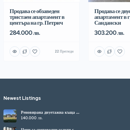
Продава се обзаведен
Продава се дву
тристаен апартамент в
апартамент в г
центъра на гр. Петрич
Сандански
284.000 лв.
303.200 лв.
22 Прегледи
Newest Listings​
Реновирана двуетажна къща с
просторен двор в с. Ресен
140.000 лв.
Цени за счетоводни услуги с