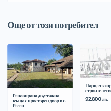
Още от този потребител
Парцел за 
строителств
Реновирана двуетажна
92.800 лв.
къща с просторен двор в с.
Ресен