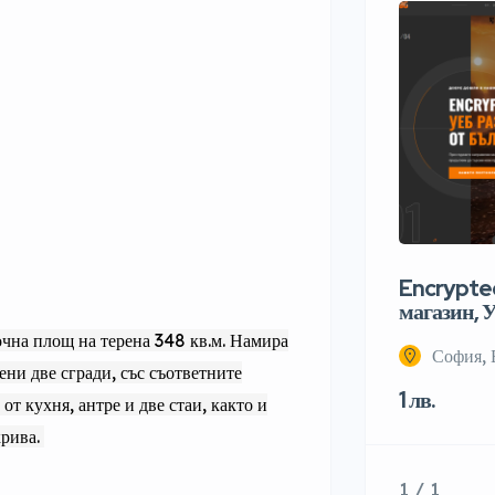
Encrypted
магазин, У
очна площ на терена 348 кв.м. Намира
София, 
жени две сгради, със съответните
1 лв.
 от кухня, антре и две стаи, както и
крива.
1 / 1