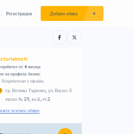
Регистрация
Добави обява
ictoriaimoti
отребител от: 4 месеца
тип на профила: бизнес
Потребителят е офлайн
гр. Велико Търново, ул. Васил Л
евски № 29, вх.Б, ет.2
ижте всички обяви