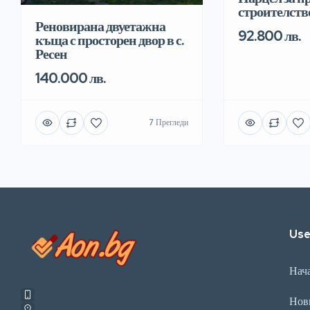
строителств
Реновирана двуетажна
92.800 лв.
къща с просторен двор в с.
Ресен
140.000 лв.
7 Прегледи
Use
Нач
Нов