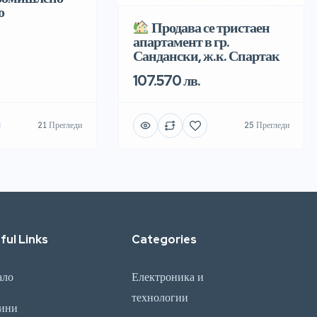
о
Продава се тристаен
апартамент в гр.
Сандански, ж.к. Спартак
107.570 лв.
21 Прегледи
25 Прегледи
ful Links
Categories
ало
Електроника и
технологии
ини