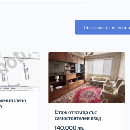
Показване на всички о
промишлено
о
Eтаж от къща със
самостоятелен вход
140.000 лв.