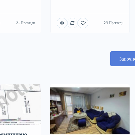
21 Прегледи
29 Прегледи
Започн
промишлено