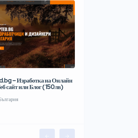
.bg – Изработка на Онлайн
еб сайт или Блог ( 150лв)
България