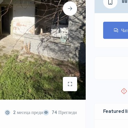
88
Ча
Featured l
2 месеца преди
74 Прегледи