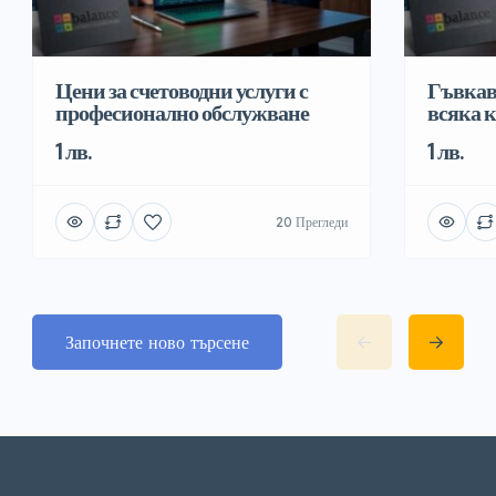
Цени за счетоводни услуги с
Гъвкав
професионално обслужване
всяка 
1 лв.
1 лв.
20 Прегледи
Започнете ново търсене