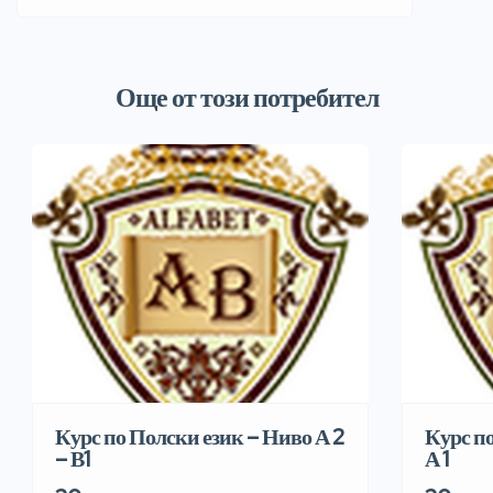
Още от този потребител
Курс по Полски език – Ниво А 2
Курс п
– В1
А 1