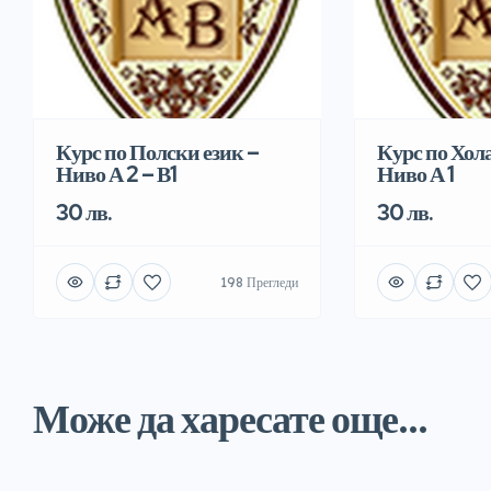
Курс по Полски език –
Курс по Хол
Ниво А 2 – В1
Ниво А 1
30 лв.
30 лв.
198 Прегледи
Може да харесате още...