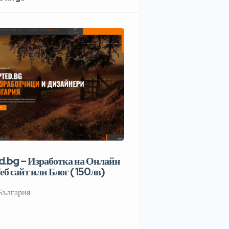
.bg – Изработка на Онлайн
еб сайт или Блог ( 150лв)
България