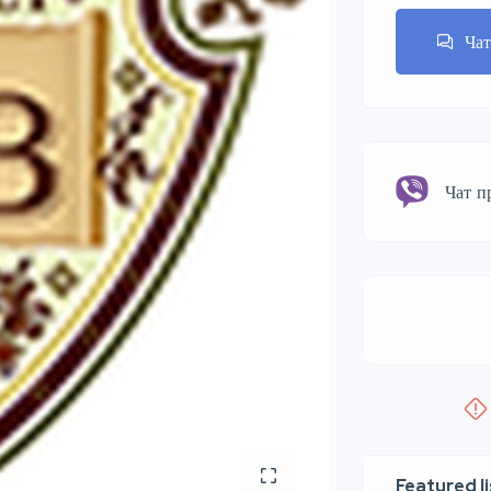
Ча
Чат п
Featured l