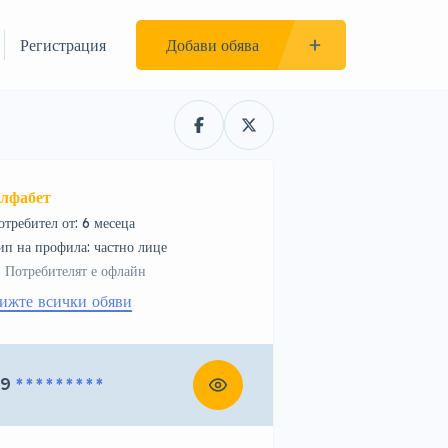
Регистрация
Добави обява
лфабет
отребител от: 6 месеца
тип на профила: частно лице
Потребителят е офлайн
ижте всички обяви
89
* * * * * * * * *