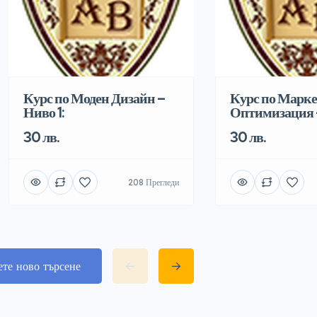
Курс по Моден Дизайн –
Курс по Марке
Ниво 1:
Оптимизация –
30 лв.
30 лв.
208 Прегледи
ете ново търсене