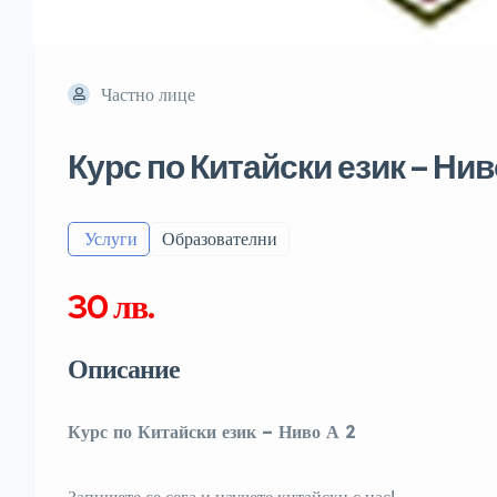
Частно лице
Курс по Китайски език – Нив
️ Услуги
Образователни
30 лв.
Описание
Курс по Китайски език
–
Ниво А 2
Запишете се сега и научете китайски с нас!