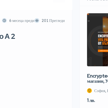
6 месеца преди
201 Прегледи
о А 2
Encrypted
магазин, У
София, 
1 лв.