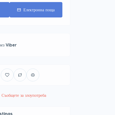
т
Електронна поща
рез Viber
Съобщете за злоупотреба
istings