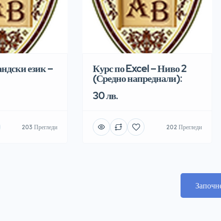
андски език –
Курс по Excel – Ниво 2
(Средно напреднали):
30 лв.
203 Прегледи
202 Прегледи
Започн