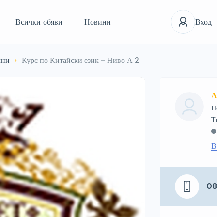
Всички обяви
Новини
Вход
лни
Курс по Китайски език – Ниво А 2
А
П
В
0