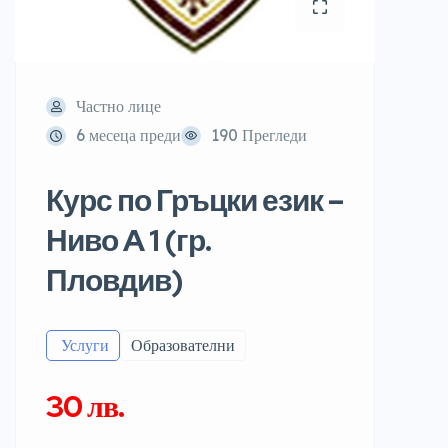
Частно лице
6 месеца преди
190 Прегледи
Курс по Гръцки език –
Ниво A 1 (гр.
Пловдив)
️ Услуги
Образователни
30 лв.