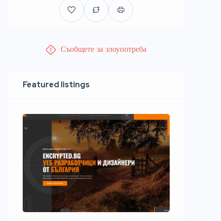
Съобщете за злоупотреба
Featured listings