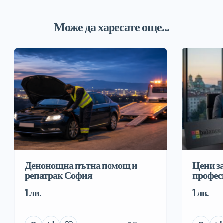
Може да харесате още...
Денонощна пътна помощ и
Цени за
репатрак София
профес
1 лв.
1 лв.