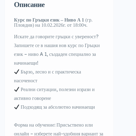
Описание
Курс по
Гръцки
език – Ниво A 1
(гр.
Пловдив) на 10.02.2026г. от 18:00ч.
Искате да говорите
гръцки
с увереност?
Запишете се в нашия нов курс по
Гръцки
език – ниво A 1
, създаден специално за
начинаещи!
Бързо, лесно и с практическа
насоченост
Реални ситуации, полезни изрази и
активно говорене
Подходящ за абсолютно начинаещи
Форма на обучение:
Присъствено или
онлайн – изберете най-удобния вариант за