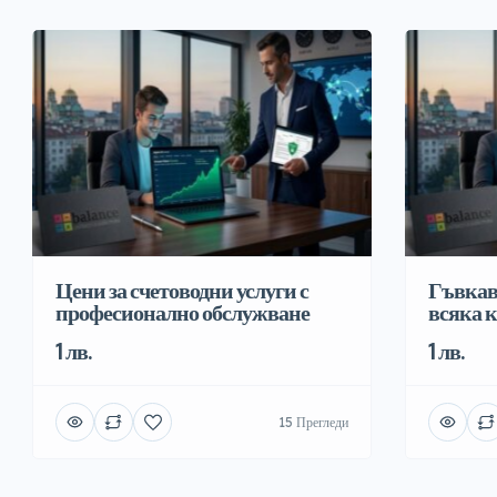
Цени за счетоводни услуги с
Гъвкав
професионално обслужване
всяка 
1 лв.
1 лв.
15 Прегледи