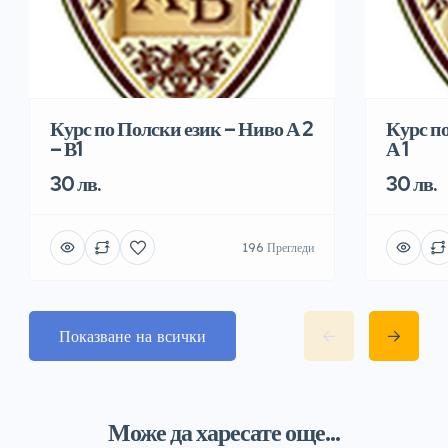
Курс по Полски език – Ниво А 2
Курс п
– В1
А 1
30 лв.
30 лв.
196 Прегледи
Показване на всички
Може да харесате още...