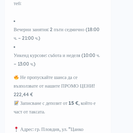
теб:
Вечерни занятия
: 2 пъти седмично (18:00
ч. – 21:00 ч.)
Уикенд курсове
: събота и неделя (10:00 ч.
– 1
3
:00 ч.)
Не пропускайте шанса да се
възползвате от нашите ПРОМО ЦЕНИ!
222,44
€
Записване с
депозит от
15
€
, който е
част от таксата.
Адрес
: гр. Пловдив, ул. “Цанко