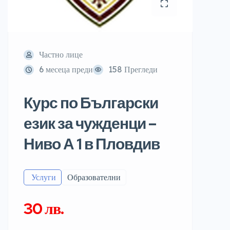
Частно лице
6 месеца преди
158 Прегледи
Курс по Български
език за чужденци –
Ниво А 1 в Пловдив
️ Услуги
Образователни
30 лв.