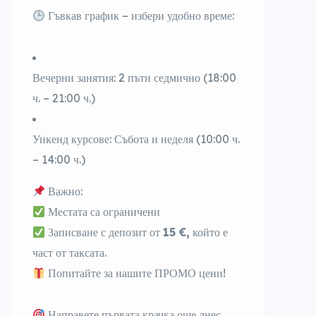
Гъвкав график – избери удобно време:
Вечерни занятия: 2 пъти седмично (18:00
ч.
– 21:00 ч.)
Уикенд курсове: Събота и неделя (10:00
ч.
–
14:00 ч.)
Важно:
Местата са ограничени
Записване с депозит от
15
€
,
който е
част от таксата.
Попитайте за нашите ПРОМО цени!
Направете първата крачка още днес –