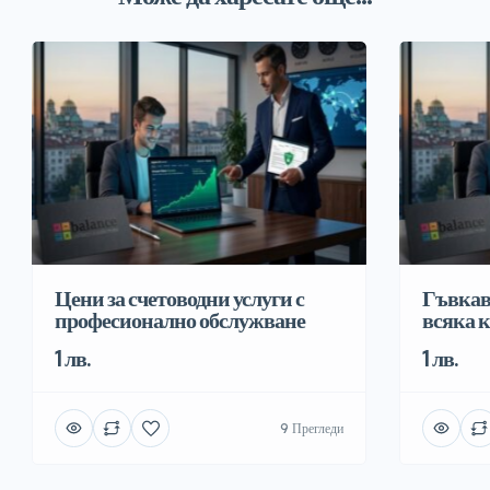
Цени за счетоводни услуги с
Гъвкав
професионално обслужване
всяка 
1 лв.
1 лв.
9 Прегледи