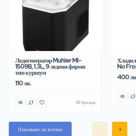
Хладил
Ледогенератор Muhler MI-
No Fro
1509B, 1.3L, 9 ледени форми
тип куршум
400 лв
110 лв.
31 Прегледи
Показване на всички