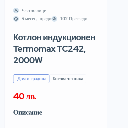
Частно лице
3 месеца преди
102 Прегледи
Котлон индукционен
Termomax TC242,
2000W
️ Дом и градина
Битова техника
40 лв.
Описание