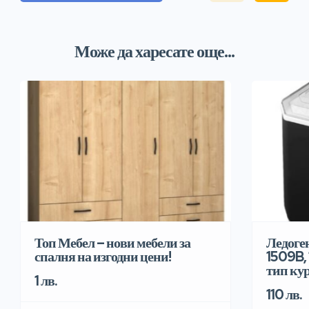
Може да харесате още...
Топ Мебел – нови мебели за
Ледоге
спалня на изгодни цени!
1509B, 
тип ку
1 лв.
110 лв.