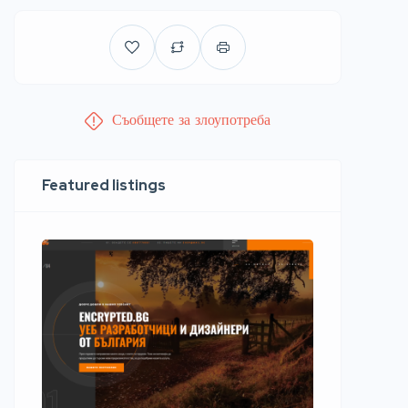
Съобщете за злоупотреба
Featured listings