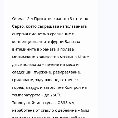
Обем: 12 л Приготвя храната 3 пъти по-
бързо, което съкращава използваната 
енергия с до 45% в сравнение с 
конвенционалните фурни Запазва 
витамините в храната и ползва 
минимално количество мазнина Може 
да се ползва за – печене на месо и 
сладкиши, пържене, размразяване, 
гриловане, задушаване, готвене с 
горещ въздух и затопляне Контрол на 
температурата – до 250˚C 
Топлоустойчива купа с Ø333 мм, 
изработена от стъкло с дебелина – 6мм 
Контролен панел 60-минутен таймер 