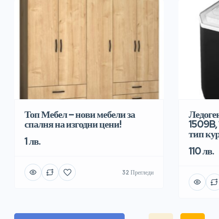
Топ Мебел – нови мебели за
Ледоге
спалня на изгодни цени!
1509B, 
тип ку
1 лв.
110 лв.
32 Прегледи