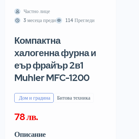
Частно лице
3 месеца преди
114 Прегледи
Компактна
халогенна фурна и
еър фрайър 2в1
Muhler MFC-1200
️ Дом и градина
Битова техника
78 лв.
Описание