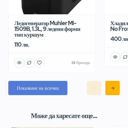
Хладил
Ледогенератор Muhler MI-
No Fro
1509B, 1.3L, 9 ледени форми
тип куршум
400 лв
110 лв.
28 Прегледи
Показване на всички
Може да харесате още...