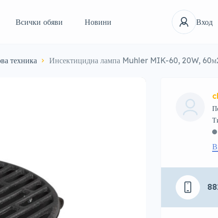
Всички обяви
Новини
Вход
ва техника
Инсектицидна лампа Muhler MIK-60, 20W, 60м
c
П
В
88