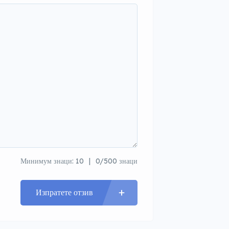
Минимум знаци: 10
0/500 знаци
Изпратете отзив