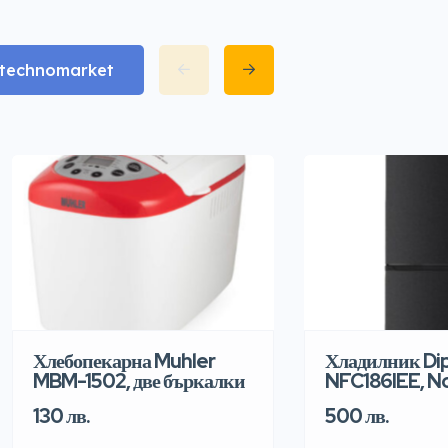
matechnomarket
Хлебопекарна Muhler
Хладилник Di
MBM-1502, две бъркалки
NFC186IEE, N
130 лв.
500 лв.