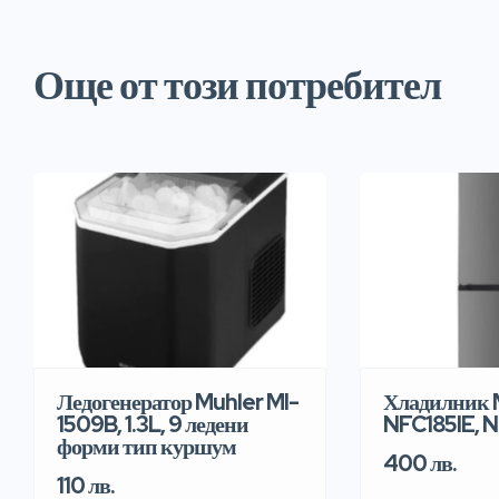
Още от този потребител
Ледогенератор Muhler MI-
Хладилник 
1509B, 1.3L, 9 ледени
NFC185IE, N
форми тип куршум
400 лв.
110 лв.