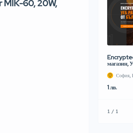
 MIK-60, 20W,
Encrypted
магазин, У
София, 
1 лв.
1 / 1