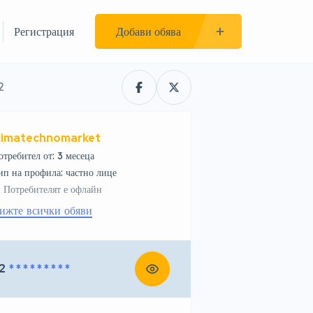
Регистрация
Добави обява
2
limatechnomarket
отребител от: 3 месеца
тип на профила: частно лице
Потребителят е офлайн
ижте всички обяви
2
* * * * * * * * *