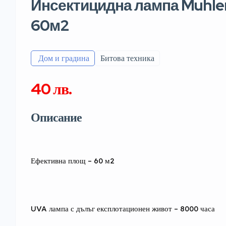
Инсектицидна лампа Muhler
60м2
️ Дом и градина
Битова техника
40 лв.
Описание
Ефективна площ – 60 м2
UVA лампа с дълъг експлотационен живот – 8000 часа