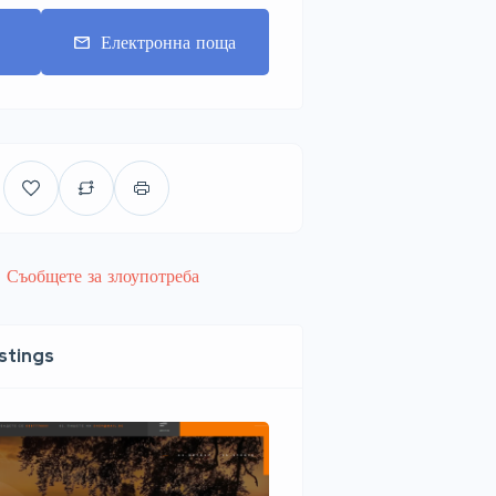
т
Електронна поща
Съобщете за злоупотреба
istings