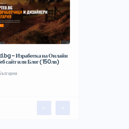
.bg – Изработка на Онлайн
еб сайт или Блог ( 150лв)
България