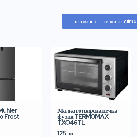
Показване на всички от cli
Muhler
Малка готварска печка
o Frost
фурна TERMOMAX
TXO46TL
125 лв.