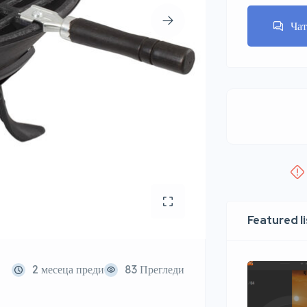
Ча
Featured l
2 месеца преди
83 Прегледи