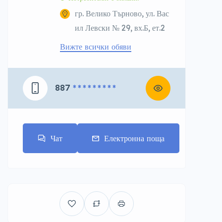
гр. Велико Търново, ул. Вас
ил Левски № 29, вх.Б, ет.2
Вижте всички обяви
887
* * * * * * * * *
Чат
Електронна поща