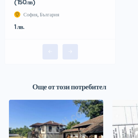
( 150лв)
София, България
1 лв.
Още от този потребител