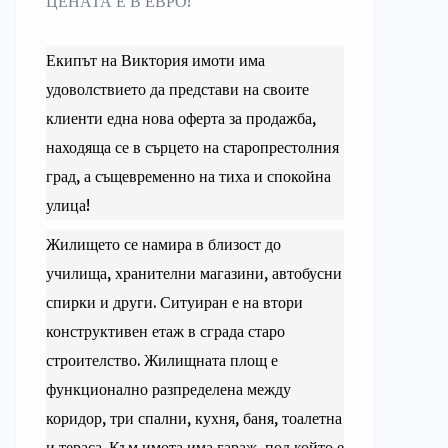
ЦЕНАТА Е В ЕВРО!
Екипът на Виктория имоти има
удоволствието да представи на своите
клиенти една нова оферта за продажба,
находяща се в сърцето на старопрестолния
град, а същевременно на тиха и спокойна
улица!
Жилището се намира в близост до
училища, хранителни магазини, автобусни
спирки и други. Ситуиран е на втори
конструктивен етаж в сграда старо
строителство. Жилищната площ е
функционално разпределена между
коридор, три спални, кухня, баня, тоалетна
и тераса. Към имота има гараж, под който е