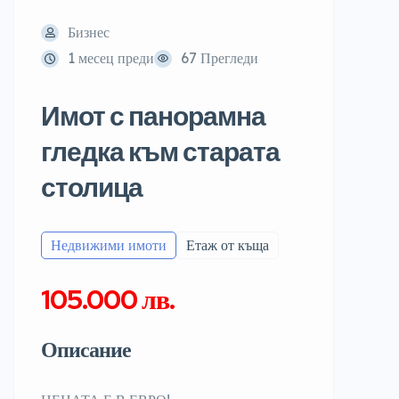
Бизнес
1 месец преди
67 Прегледи
Имот с панорамна
гледка към старата
столица
Недвижими имоти
Етаж от къща
105.000 лв.
Описание