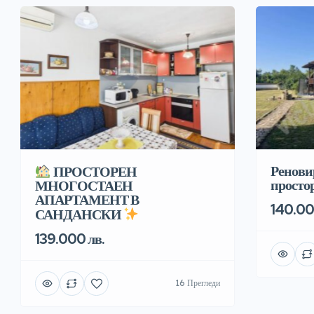
Ренови
ПРОСТОРЕН
простор
МНОГОСТАЕН
АПАРТАМЕНТ В
140.00
САНДАНСКИ
139.000 лв.
16 Прегледи