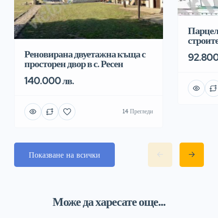
Парцел
строит
Реновирана двуетажна къща с
92.800
просторен двор в с. Ресен
140.000 лв.
14 Прегледи
Показване на всички
Може да харесате още...