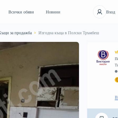
Всички обяви
Новини
Вход
Къщи за продажба
Изгодна къща в Полски Тръмбеш
v
П
В