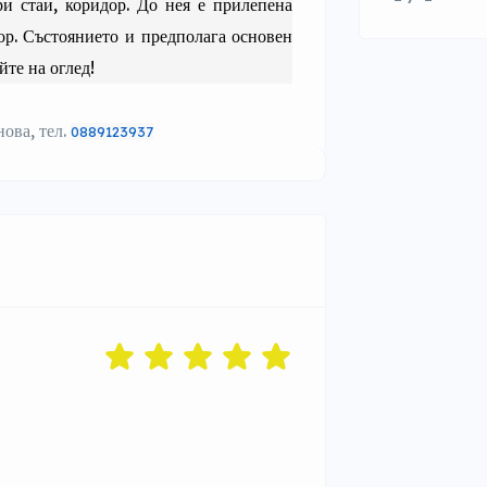
ри стаи, коридор. До нея е прилепена
ор. Състоянието и предполага основен
йте на оглед!
ова, тел.
0889123937