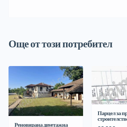
Още от този потребител
Парцел за 
строителств
Реновирана двуетажна