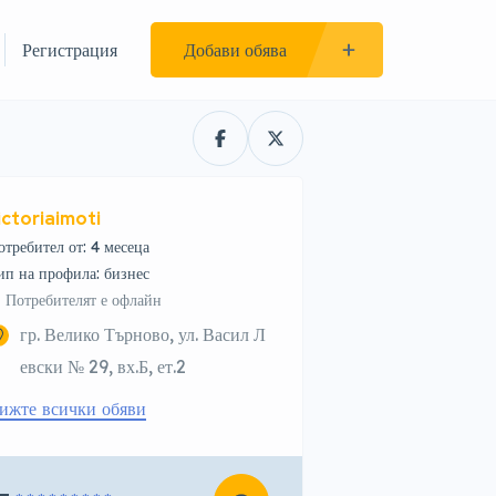
Регистрация
Добави обява
ictoriaimoti
отребител от: 4 месеца
тип на профила: бизнес
Потребителят е офлайн
гр. Велико Търново, ул. Васил Л
евски № 29, вх.Б, ет.2
ижте всички обяви