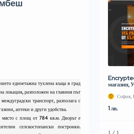
ъмбеш
Encrypted
ието едноетажна тухлена къща в град
магазин, У
на локация, разположен на главния път
София, 
 междуградски транспорт, разполага с
1 лв.
газини, аптеки и други удобства.
 място с площ от 784 кв.м. Дворът е
ителни селскостопански построики.
1 / 1