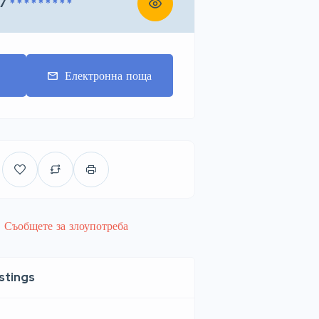
7
* * * * * * * * *
т
Електронна поща
Съобщете за злоупотреба
istings