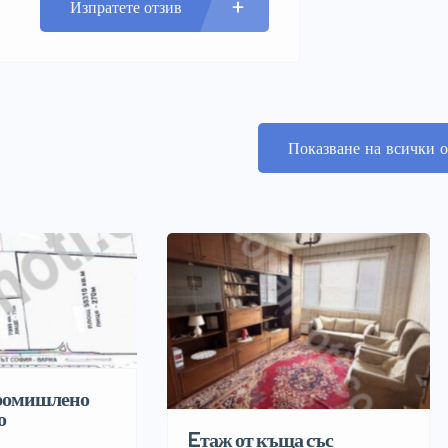
Изпратете отзив
Показване на всички о
промишлено
о
Eтаж от къща със