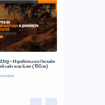
.bg – Изработка на Онлайн
еб сайт или Блог ( 150лв)
България