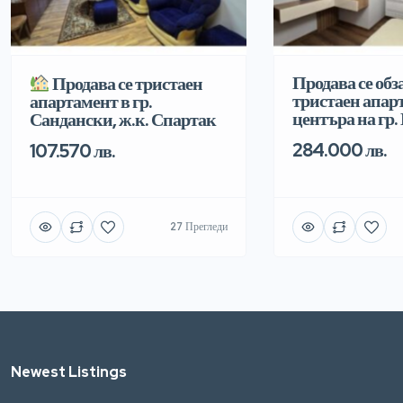
Продава се обз
Продава се тристаен
тристаен апар
апартамент в гр.
центъра на гр.
Сандански, ж.к. Спартак
284.000 лв.
107.570 лв.
27 Прегледи
Newest Listings​