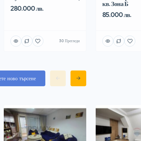
кв. Зона Б
280.000 лв.
85.000 лв.
30 Прегледи
ете ново търсене