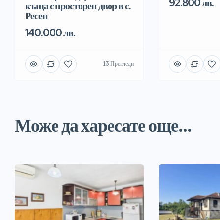
92.800 лв.
къща с просторен двор в с.
Ресен
140.000 лв.
13 Прегледи
Може да харесате още...