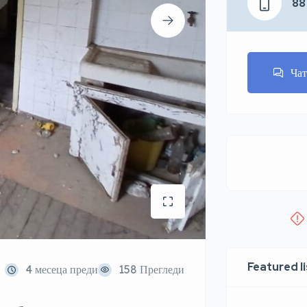
88
Ча
Featured l
4 месеца преди
158 Прегледи