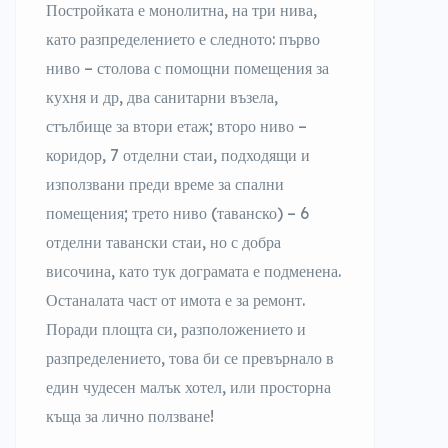
Постройката е монолитна, на три нива,
като разпределението е следното: първо
ниво – столова с помощни помещения за
кухня и др, два санитарни възела,
стълбище за втори етаж; второ ниво –
коридор, 7 отделни стаи, подходящи и
използвани преди време за спални
помещения; трето ниво (таванско) – 6
отделни тавански стаи, но с добра
височина, като тук дограмата е подменена.
Останалата част от имота е за ремонт.
Поради площта си, разположението и
разпределението, това би се превърнало в
един чудесен малък хотел, или просторна
къща за лично ползване!