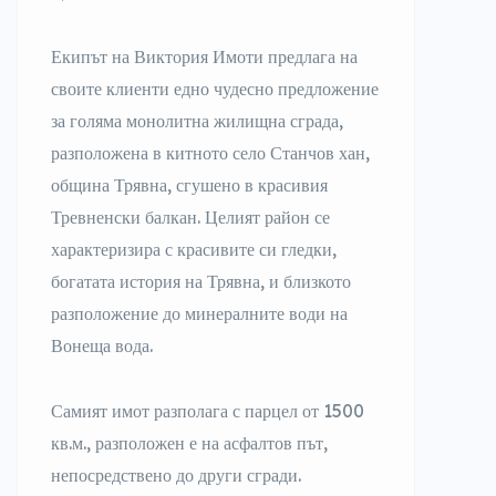
Екипът на Виктория Имоти предлага на
своите клиенти едно чудесно предложение
за голяма монолитна жилищна сграда,
разположена в китното село Станчов хан,
община Трявна, сгушено в красивия
Тревненски балкан. Целият район се
характеризира с красивите си гледки,
богатата история на Трявна, и близкото
разположение до минералните води на
Вонеща вода.
Самият имот разполага с парцел от 1500
кв.м., разположен е на асфалтов път,
непосредствено до други сгради.