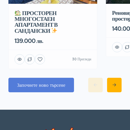
Ренови
ПРОСТОРЕН
простор
МНОГОСТАЕН
АПАРТАМЕНТ В
140.00
САНДАНСКИ
139.000 лв.
30 Прегледи
Започнете ново търсене