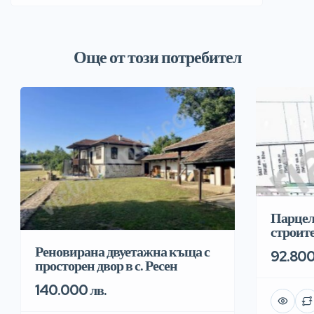
Още от този потребител
Парцел
строит
Реновирана двуетажна къща с
92.800
просторен двор в с. Ресен
140.000 лв.