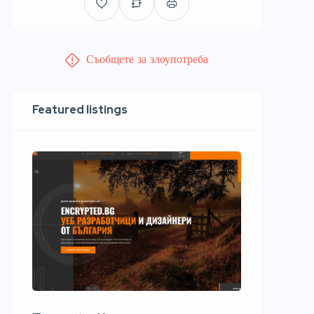
Съобщете за злоупотреба
Featured listings