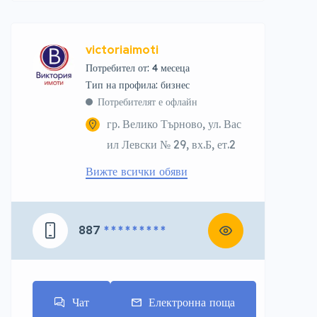
victoriaimoti
Потребител от: 4 месеца
тип на профила: бизнес
Потребителят е офлайн
гр. Велико Търново, ул. Вас
ил Левски № 29, вх.Б, ет.2
Вижте всички обяви
887
* * * * * * * * *
Чат
Електронна поща