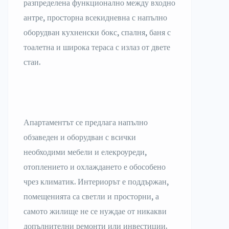
разпределена функционално между входно
антре, просторна всекидневна с напълно
оборудван кухненски бокс, спалня, баня с
тоалетна и широка тераса с излаз от двете
стаи.
Апартаментът се предлага напълно
обзаведен и оборудван с всички
необходими мебели и елекроуреди,
отоплението и охлаждането е обособено
чрез климатик. Интериорът е поддържан,
помещенията са светли и просторни, а
самото жилище не се нуждае от никакви
допълнителни ремонти или инвестиции.