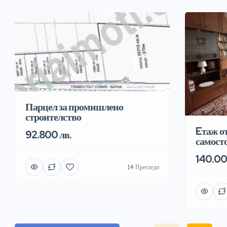
Парцел за промишлено
строителство
Eтаж о
92.800 лв.
самосто
140.00
14 Прегледи