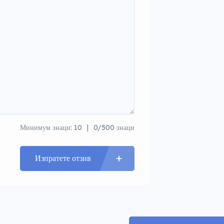
Минимум знаци: 10
0/500 знаци
Изпратете отзив