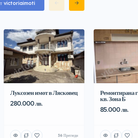
т victoriaimoti
Луксозен имот в Лясковец
Ремонтирана г
кв. Зона Б
280.000 лв.
85.000 лв.
36 Прегледи