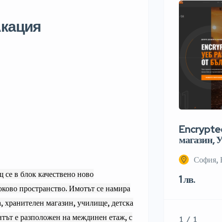
Акация
Encrypted
магазин, У
София, 
 се в блок качествено ново
1 лв.
оково пространство. Имотът се намира
а, хранителен магазин, училище, детска
нтът е разположен на междинен етаж, с
1 / 1