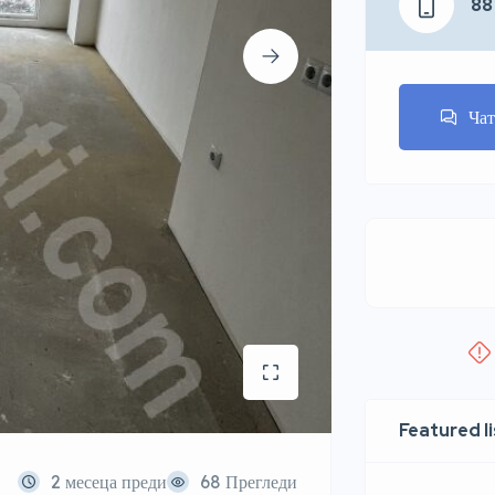
88
Ча
Featured l
2 месеца преди
68 Прегледи