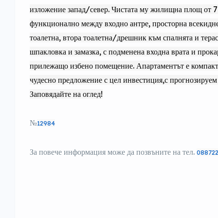
изложение запад/север. Чистата му жилищна площ от 70
функционално между входно антре, просторна всекиднев
тоалетна, втора тоалетна/дрешник към спалнята и тера
шпакловка и замазка, с подменена входна врата и прока
прилежащо избено помещение. Апартаментът е компактен
чудесно предложение с цел инвестиция,с прогнозируем 
Заповядайте на оглед!
№
12984
За повече информация може да позвъните на тел.
088722