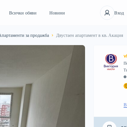
Всички обяви
Новини
Вход
Апартаменти за продажба
Двустаен апартамент в кв. Акация
v
П
В