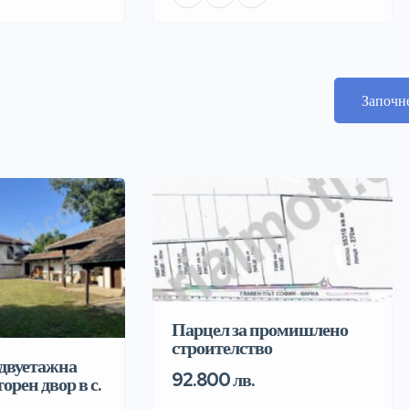
Започн
Парцел за промишлено
строителство
двуетажна
92.800 лв.
орен двор в с.