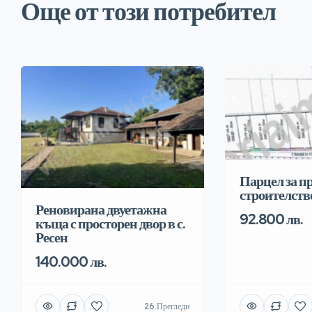
Още от този потребител
Парцел за 
строителств
Реновирана двуетажна
92.800 лв.
къща с просторен двор в с.
Ресен
140.000 лв.
26 Прегледи