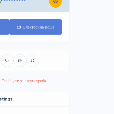
7
* * * * * * * * *
т
Електронна поща
Съобщете за злоупотреба
istings