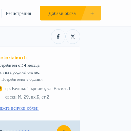
Регистрация
Добави обява
ictoriaimoti
отребител от: 4 месеца
тип на профила: бизнес
Потребителят е офлайн
гр. Велико Търново, ул. Васил Л
евски № 29, вх.Б, ет.2
ижте всички обяви