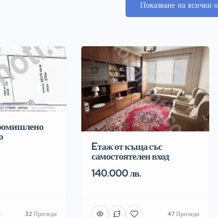
Показване на всички о
промишлено
о
Eтаж от къща със
самостоятелен вход
140.000 лв.
32 Прегледи
47 Прегледи