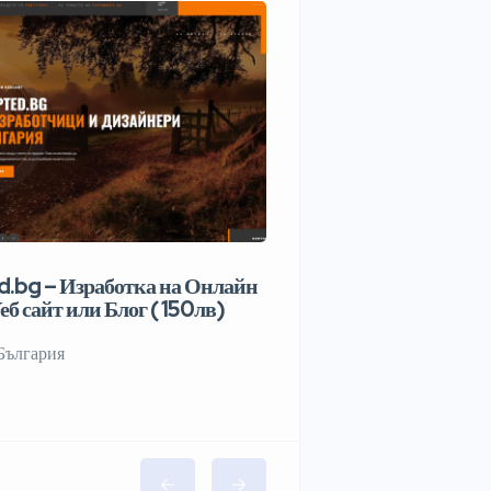
.bg – Изработка на Онлайн
еб сайт или Блог ( 150лв)
България