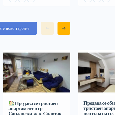
ете ново търсене
Продава се обз
Продава се тристаен
тристаен апар
апартамент в гр.
центъра на гр.
Сандански, ж.к. Спартак