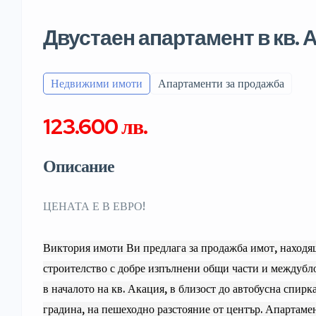
Двустаен апартамент в кв. 
Недвижими имоти
Апартаменти за продажба
123.600 лв.
Описание
ЦЕНАТА Е В ЕВРО!
Виктория имоти Ви предлага за продажба имот, находящ
строителство с добре изпълнени общи части и междубл
в началото на кв. Акация, в близост до автобусна спирк
градина, на пешеходно разстояние от център. Апартаме