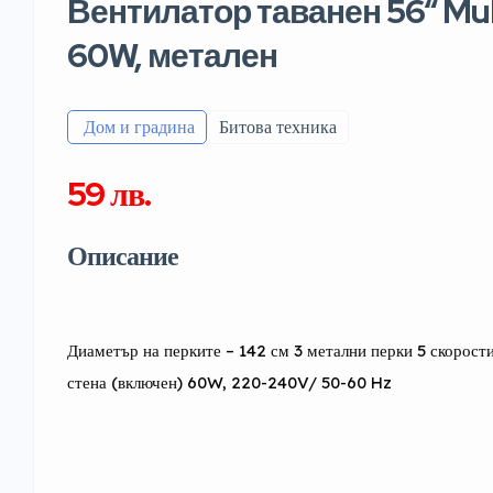
Вентилатор таванен 56“ Mu
60W, метален
️ Дом и градина
Битова техника
59 лв.
Описание
Диаметър на перките – 142 см 3 метални перки 5 скорости
стена (включен) 60W, 220-240V/ 50-60 Hz