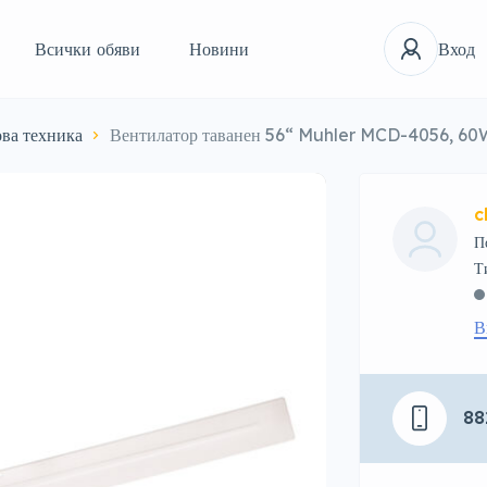
Всички обяви
Новини
Вход
ва техника
Вентилатор таванен 56“ Muhler MCD-4056, 60W
c
П
В
88