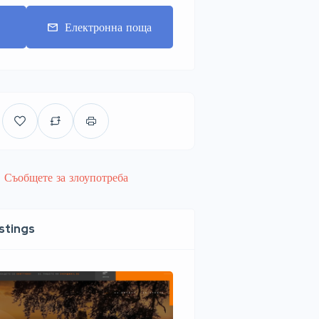
т
Електронна поща
Съобщете за злоупотреба
istings