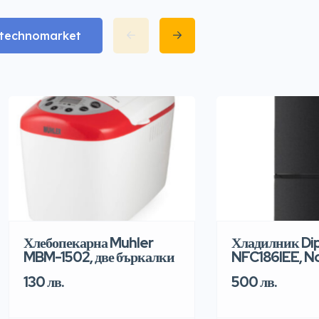
matechnomarket
Хлебопекарна Muhler
Хладилник Di
MBM-1502, две бъркалки
NFC186IEE, N
130 лв.
500 лв.