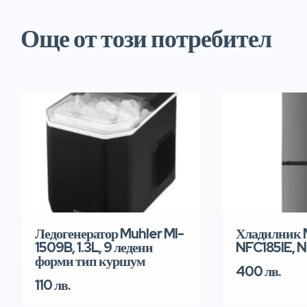
Още от този потребител
Ледогенератор Muhler MI-
Хладилник 
1509B, 1.3L, 9 ледени
NFC185IE, N
форми тип куршум
400 лв.
110 лв.