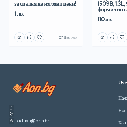
за спалня на изгодни цени!
1509B, 1.3L,
форми тип 
1 лв.
110 лв.
27 Прегледи
Use
Нач
Нов
admin@aon.bg
Кон