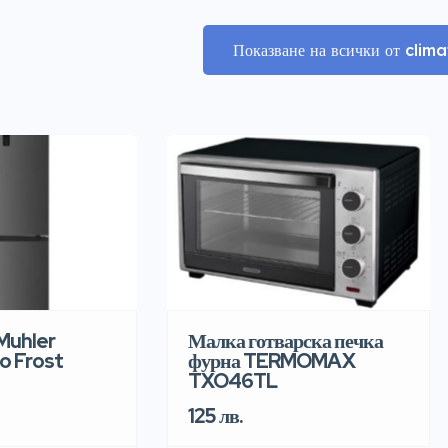
Показване на всички от cli
Muhler
Малка готварска печка
o Frost
фурна TERMOMAX
TXO46TL
125 лв.