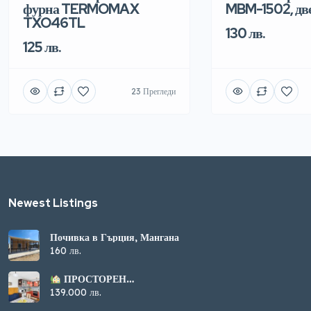
фурна TERMOMAX
MBM-1502, дв
TXO46TL
130 лв.
125 лв.
23 Прегледи
Newest Listings​
Почивка в Гърция, Мангана
160 лв.
ПРОСТОРЕН
МНОГОСТАЕН
139.000 лв.
АПАРТАМЕНТ В
САНДАНСКИ