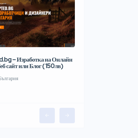
.bg – Изработка на Онлайн
еб сайт или Блог ( 150лв)
България