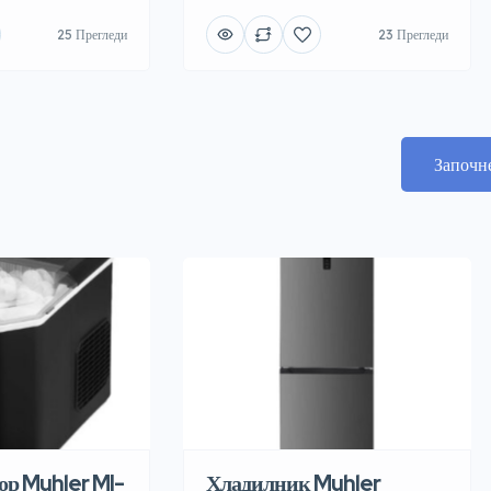
25 Прегледи
23 Прегледи
Започн
ор Muhler MI-
Хладилник Muhler