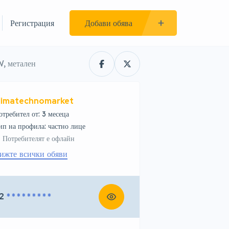
Регистрация
Добави обява
, метален
limatechnomarket
отребител от: 3 месеца
тип на профила: частно лице
Потребителят е офлайн
ижте всички обяви
2
* * * * * * * * *