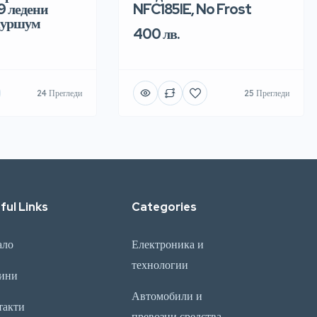
 9 ледени
NFC185IE, No Frost
куршум
400 лв.
24 Прегледи
25 Прегледи
ful Links
Categories
ало
Електроника и
технологии
ини
Автомобили и
такти
превозни средства