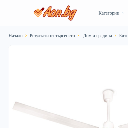
Категории
Начало
Резултати от търсенето
️ Дом и градина
Бито