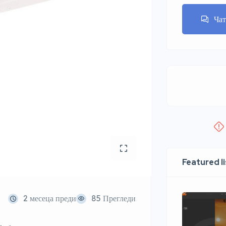
Ча
Featured l
2 месеца преди
85 Прегледи