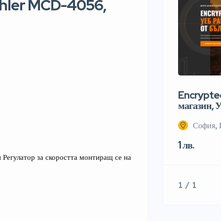
hler MCD-4056,
Encrypted
магазин, У
София, 
1 лв.
 Регулатор за скоростта монтиращ се на 
1 / 1