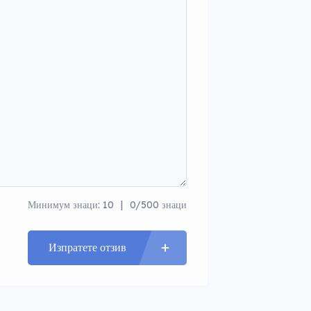
Минимум знаци: 10
0/500 знаци
Изпратете отзив